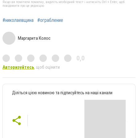
Якщо ви помітили помилку, виділіть необхідний текст і натисніть Ctrl + Enter, щоб
повідомити про це редакцію
#николаевщина
#ограбление
Маргарита Колос
0,0
Авторизуйтесь
, щоб оцінити
Діліться цією новиною та підписуйтесь на наші канали