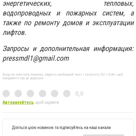
энергетических, тепловых,
водопроводных и пожарных систем, а
также по ремонту домов и эксплуатации
лифтов.
Запросы и дополнительная информация:
pressmdl
1
@
gmail
.
com
Якщо ви помітили помилку, виділіть необхідний текст і натисніть Ctrl + Enter, щоб
повідомити про це редакцію
0,0
Авторизуйтесь
, щоб оцінити
Діліться цією новиною та підписуйтесь на наші канали