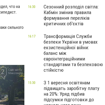
Сезонний розподіл світла:
дел, что на
16:30
Кабмін змінив правила
сипедист.
формування переліків
критичних об'єктів
аки сильного
Трансформація Служби
16:17
безпеки України в умовах
екзистенційної війни:
баланс між
євроінтеграційними
стандартами та безпековою
стійкістю
З 1 вересня освітянам
15:30
підвищать заробітну плату
на 20%: Уряд підбив
підсумки підготовки до