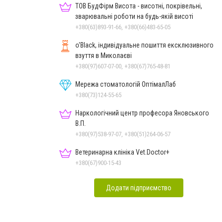
ТОВ БудФірм Висота - висотні, покрівельні,
зварювальні роботи на будь-якій висоті
+380(63)893-91-66, +380(66)483-65-05
o'Black, індивідуальне пошиття ексклюзивного
взуття в Миколаєві
+380(97)607-07-00, +380(67)765-48-81
Мережа стоматологій ОптімалЛаб
+380(73)124-55-65
Наркологічний центр професора Яновського
В.П.
+380(97)538-97-07, +380(51)264-06-57
Ветеринарна клініка Vet.Doctor+
+380(67)900-15-43
Додати підприємство