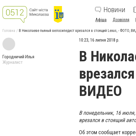
Новини
Афіша
Дозвілля
Головна
В Николаеве пьяный велосипедист врезался в стоящий Lexus, - ФОТО, В
10:23, 16 липня 2018 р.
В Никола
Городничий Илья
Журналист
врезался
ВИДЕО
В понедельник, 16 июля
врезался в стоящий авт
Об этом сообщает корре