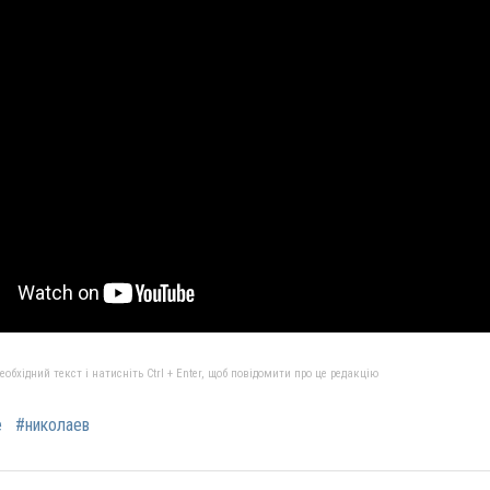
бхідний текст і натисніть Ctrl + Enter, щоб повідомити про це редакцію
е
#николаев