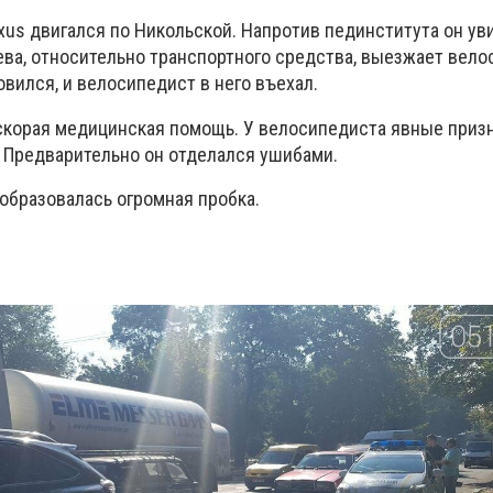
us двигался по Никольской. Напротив пединститута он уви
ева, относительно транспортного средства, выезжает вело
овился, и велосипедист в него въехал.
скорая медицинская помощь. У велосипедиста явные призн
. Предварительно он отделался ушибами.
образовалась огромная пробка.