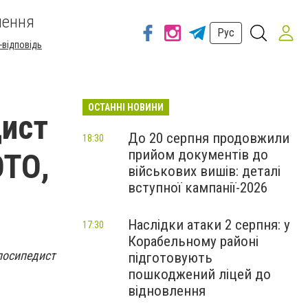
шення
Рус
-відповідь
ОСТАННІ НОВИНИ
дист
До 20 серпня продовжили
18:30
прийом документів до
ОТО,
військових вишів: деталі
вступної кампанії-2026
Наслідки атаки 2 серпня: у
17:30
Корабельному районі
лосипедист
підготовують
пошкоджений ліцей до
відновлення