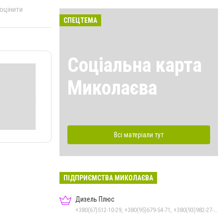
 оцінити
СПЕЦТЕМА
Соціальна карта
Миколаєва
Всі матеріали тут
ПІДПРИЄМСТВА МИКОЛАЄВА
Дизель Плюс
+380(67)512-10-29, +380(95)679-54-71, +380(93)982-27-24, +380(67)785-45-70, +380(51)248-33-48