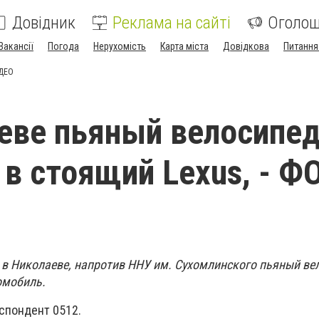
Довідник
Реклама на сайті
Оголо
Вакансії
Погода
Нерухомість
Карта міста
Довідкова
Питання
ИДЕО
еве пьяный велосипе
 в стоящий Lexus, - Ф
, в Николаеве, напротив ННУ им. Сухомлинского пьяный ве
омобиль.
спондент 0512.