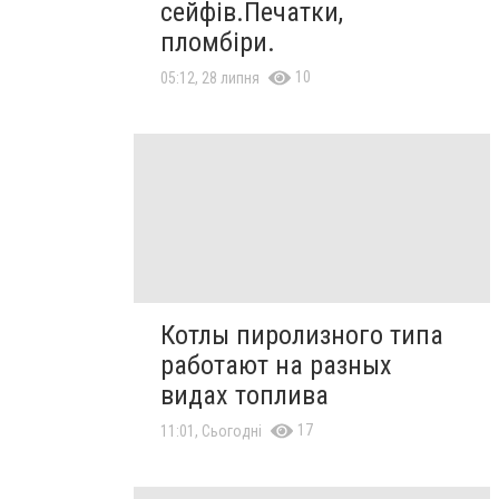
сейфів.Печатки,
пломбіри.
10
05:12, 28 липня
Котлы пиролизного типа
работают на разных
видах топлива
17
11:01, Сьогодні