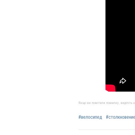
Якщо ви помітили помилку, виділіть нео
#велосипед
#столкновени