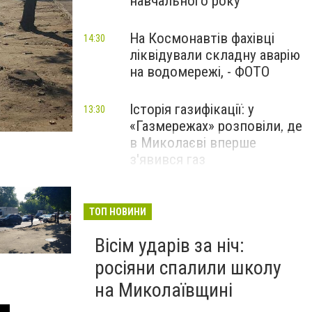
навчального року
На Космонавтів фахівці
14:30
ліквідували складну аварію
на водомережі, - ФОТО
Історія газифікації: у
13:30
«Газмережах» розповіли, де
в Миколаєві вперше
з'явився газ
Літній відпочинок у
13:00
Миколаєві 2026: шукаємо
ТОП НОВИНИ
нові враження та
Вісім ударів за ніч:
перезавантаження
росіяни спалили школу
ПАРТНЕРСЬКИЙ СПЕЦПРОЄКТ
на Миколаївщині