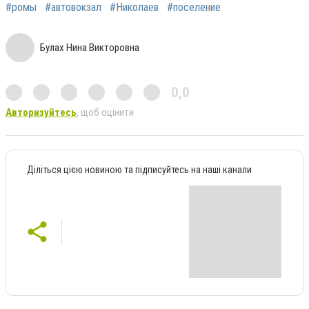
#ромы
#автовокзал
#Николаев
#поселение
Булах Нина Викторовна
0,0
Авторизуйтесь
, щоб оцінити
Діліться цією новиною та підписуйтесь на наші канали