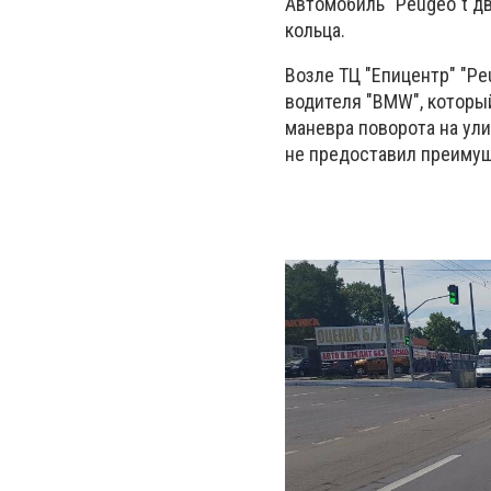
Автомобиль "Peugeo"t д
кольца.
Возле ТЦ "Епицентр" "Pe
водителя "BMW", которы
маневра поворота на ул
не предоставил преимущ