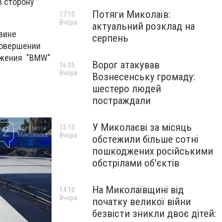
в сторону
Потяги Миколаїв:
17:10
Вчора
актуальний розклад на
 вине
серпень
совершении
вижения "BMW"
Ворог атакував
16:05
Вчора
Вознесенську громаду:
шестеро людей
постраждали
У Миколаєві за місяць
15:10
Вчора
обстежили більше сотні
пошкоджених російськими
обстрілами об'єктів
На Миколаївщині від
14:10
Вчора
початку великої війни
безвісти зникли двоє дітей: