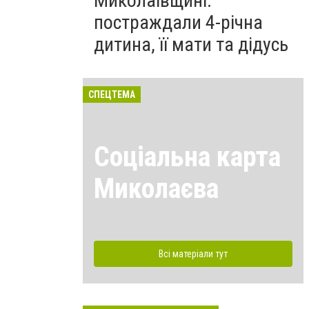
Миколаївщині:
постраждали 4-річна
дитина, її мати та дідусь
СПЕЦТЕМА
Соціальна карта
Миколаєва
Всі матеріали тут