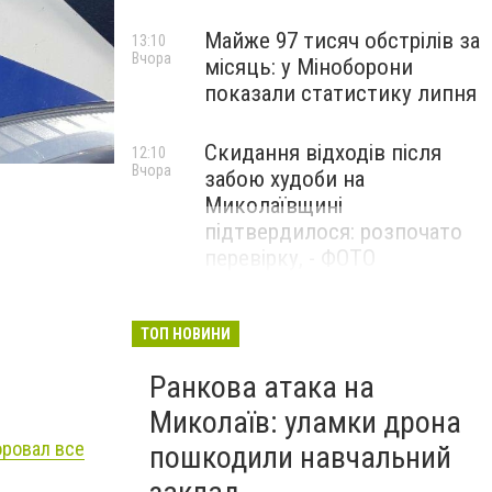
Майже 97 тисяч обстрілів за
13:10
Вчора
місяць: у Міноборони
показали статистику липня
Скидання відходів після
12:10
Вчора
забою худоби на
Миколаївщині
підтвердилося: розпочато
перевірку, - ФОТО
ТОП НОВИНИ
Ранкова атака на
Миколаїв: уламки дрона
оровал все
пошкодили навчальний