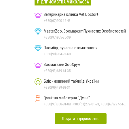
ПІДПРИЄМСТВА МИКОЛАЄВА
Ветеринарна клініка Vet.Doctor+
+380(67)900-15-43
MasterZoo, Зоомаркет Пухнастих Особистостей
+380(97)955-35-39
Пломбір, сучасна стоматологія
+380(98)984-73-68
Зоомагазин ЗооХрум
+380(93)639-61-35
Блік - новинний таблоїд України
+380(99)489-93-31
Гранітна майстерня "Душа"
+380(93)308-81-89, +380(51)272-01-73, +380(67)297-61-89, +38(093) 308-81-96
Додати підприємство