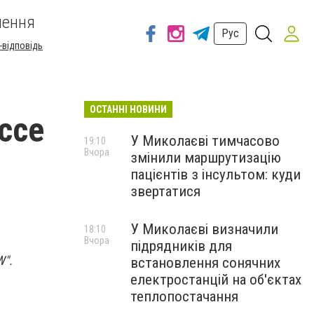
шення
Рус
-відповідь
ОСТАННІ НОВИНИ
ссе
У Миколаєві тимчасово
19:10
Вчора
змінили маршрутизацію
пацієнтів з інсультом: куди
звертатися
У Миколаєві визначили
18:10
Вчора
підрядників для
W".
встановлення сонячних
електростанцій на об'єктах
теплопостачання