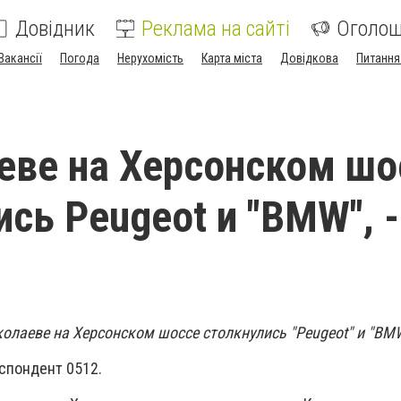
Довідник
Реклама на сайті
Оголо
Вакансії
Погода
Нерухомість
Карта міста
Довідкова
Питання
еве на Херсонском шо
ись Peugeot и "BMW", -
иколаеве на Херсонском шоссе столкнулись "Peugeot" и "BM
спондент 0512.