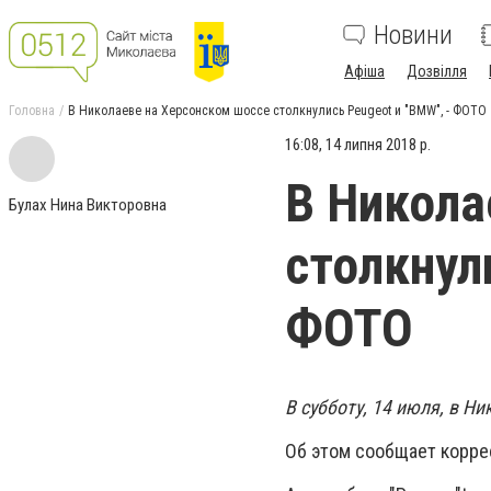
Новини
Афіша
Дозвілля
Головна
В Николаеве на Херсонском шоссе столкнулись Peugeot и "BMW", - ФОТО
16:08, 14 липня 2018 р.
В Никола
Булах Нина Викторовна
столкнул
ФОТО
В субботу, 14 июля, в Н
Об этом сообщает корре