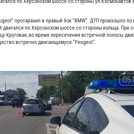
вигался по Херсонском шоссе со стороны ул.Космонавтов 
ugeot" протаранил в правый бок "BMW". ДТП произошло по
й двигался по Херсонском шоссе со стороны кольца. При 
ицу Круговая, во время пересечения встречной полосы д
ество встречно двигающемуся "Peugeot".