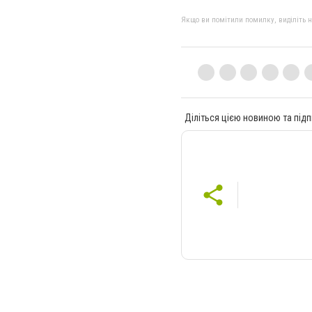
Якщо ви помітили помилку, виділіть нео
Діліться цією новиною та підп