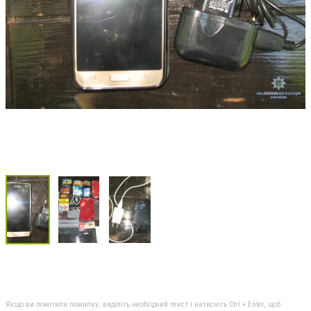
Якщо ви помітили помилку, виділіть необхідний текст і натисніть Ctrl + Enter, щоб