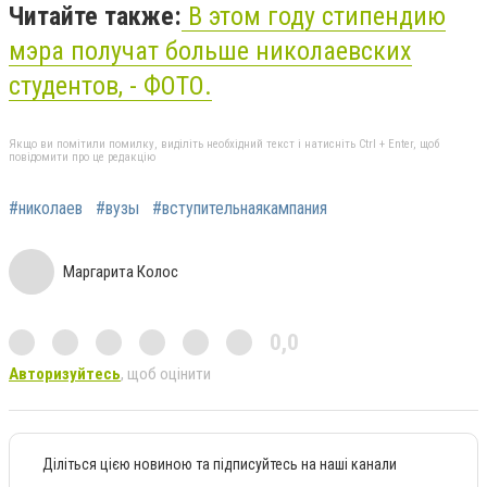
Читайте также:
В этом году стипендию
мэра получат больше николаевских
студентов, - ФОТО.
Якщо ви помітили помилку, виділіть необхідний текст і натисніть Ctrl + Enter, щоб
повідомити про це редакцію
#николаев
#вузы
#вступительнаякампания
Маргарита Колос
0,0
Авторизуйтесь
, щоб оцінити
Діліться цією новиною та підписуйтесь на наші канали