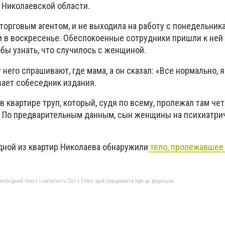
 Николаевской области.
орговым агентом, и не выходила на работу с понедельника
и в воскресенье. Обеспокоенные сотрудники пришли к ней
бы узнать, что случилось с женщиной.
 него спрашивают, где мама, а он сказал: «Все нормально, 
вает собеседник издания.
 квартире труп, который, судя по всему, пролежал там чет
 По предварительным данным, сын женщины на психиатри
одной из квартир Николаева обнаружили
тело, пролежавшее 
бхідний текст і натисніть Ctrl + Enter, щоб повідомити про це редакцію