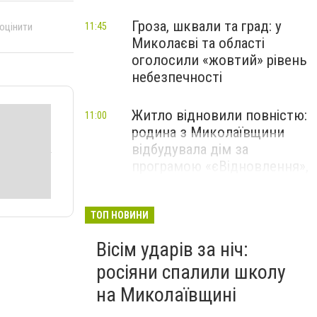
Гроза, шквали та град: у
 оцінити
11:45
Миколаєві та області
оголосили «жовтий» рівень
небезпечності
Житло відновили повністю:
11:00
родина з Миколаївщини
відбудувала дім за
програмою «єВідновлення»,
- ФОТО
ТОП НОВИНИ
Вісім ударів за ніч:
росіяни спалили школу
на Миколаївщині