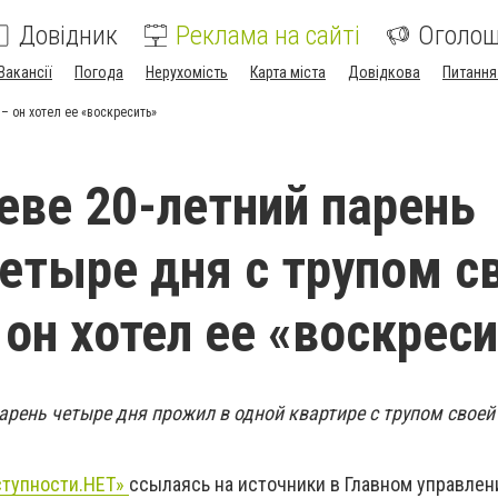
Довідник
Реклама на сайті
Оголо
Вакансії
Погода
Нерухомість
Карта міста
Довідкова
Питання
– он хотел ее «воскресить»
еве 20-летний парень
етыре дня с трупом с
 он хотел ее «воскрес
арень четыре дня прожил в одной квартире с трупом своей
ступности.НЕТ»
ссылаясь на источники в Главном управлен