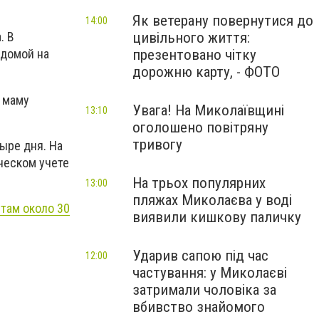
Як ветерану повернутися до
14:00
цивільного життя:
. В
презентовано чітку
 домой на
дорожню карту, - ФОТО
я маму
Увага! На Миколаївщині
13:10
оголошено повітряну
тривогу
ыре дня. На
ческом учете
На трьох популярних
13:00
пляжах Миколаєва у воді
там около 30
виявили кишкову паличку
Ударив сапою під час
12:00
частування: у Миколаєві
затримали чоловіка за
вбивство знайомого