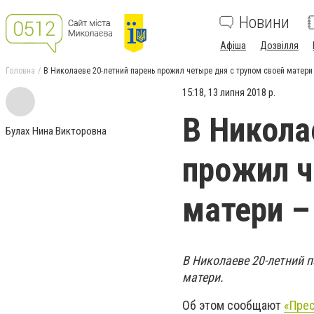
Новини
Афіша
Дозвілля
Головна
В Николаеве 20-летний парень прожил четыре дня с трупом своей матери 
15:18, 13 липня 2018 р.
В Никола
Булах Нина Викторовна
прожил ч
матери –
В Николаеве 20-летний п
матери.
Об этом сообщают
«Пре