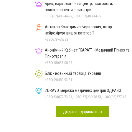
Брик, наркологічний центр, психологи,
психотерапевти, психіатри
+380(67)400-44-77, +380(67)400-44-77
Антаков Володимир Борисович, лікар-
нейрохірург вищої категорії
+380679765388
Анонімний Кабінет "КАРАТ" - Медичний Гіпноз та
Гіпнотерапія
+380(68)633-00-27
Блік - новинний таблоїд України
+380(99)489-93-31
ZDRAVO, мережа медичних центрів ЗДРАВО
+380(63)877-73-33, +380(67)239-78-51, +380(98)677-48-87
Додати підприємство