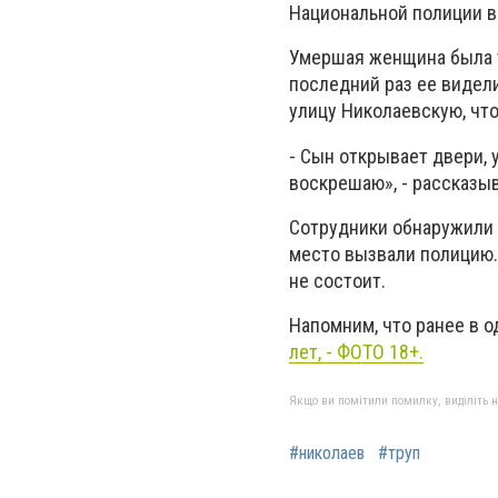
Национальной полиции в
Умершая женщина была т
последний раз ее видел
улицу Николаевскую, что
- Сын открывает двери, у
воскрешаю», - рассказы
Сотрудники обнаружили в
место вызвали полицию.
не состоит.
Напомним, что ранее в 
лет, - ФОТО 18+.
Якщо ви помітили помилку, виділіть нео
#николаев
#труп