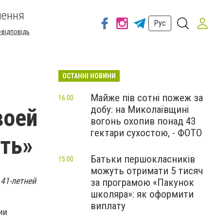
шення
Рус
-відповідь
ОСТАННІ НОВИНИ
Майже пів сотні пожеж за
16:00
добу: на Миколаївщині
воей
вогонь охопив понад 43
гектари сухостою, - ФОТО
ить»
Батьки першокласників
15:00
можуть отримати 5 тисяч
 41-летней
за програмою «Пакунок
школяра»: як оформити
виплату
ии