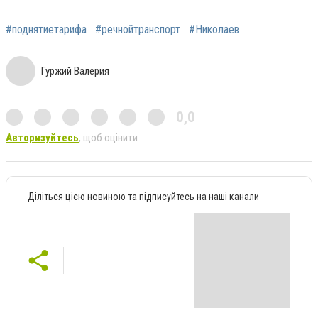
#поднятиетарифа
#речнойтранспорт
#Николаев
Гуржий Валерия
0,0
Авторизуйтесь
, щоб оцінити
Діліться цією новиною та підписуйтесь на наші канали