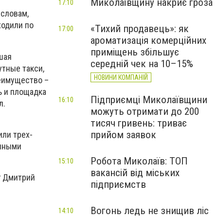
Миколаївщину накриє гроза
17:10
 словам,
ходили по
«Тихий продавець»: як
17:00
ароматизація комерційних
приміщень збільшує
шая
середній чек на 10–15%
тные такси,
НОВИНИ КОМПАНІЙ
еимущество –
ь и площадка
Підприємці Миколаївщини
16:10
л.
можуть отримати до 200
тисяч гривень: триває
прийом заявок
или трех-
янными
Робота Миколаїв: ТОП
15:10
вакансій від міських
г Дмитрий
підприємств
Вогонь ледь не знищив ліс
14:10