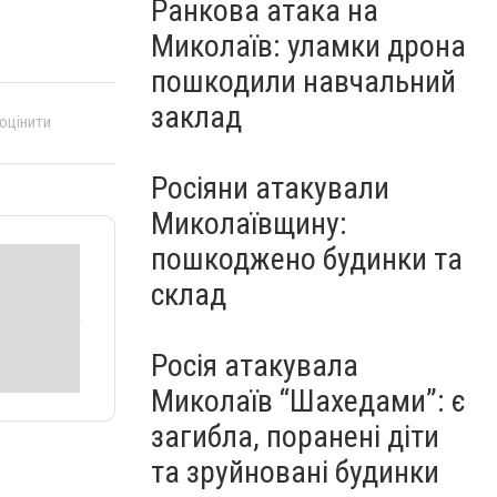
Ранкова атака на
Миколаїв: уламки дрона
пошкодили навчальний
заклад
 оцінити
Росіяни атакували
Миколаївщину:
пошкоджено будинки та
склад
Росія атакувала
Миколаїв “Шахедами”: є
загибла, поранені діти
та зруйновані будинки