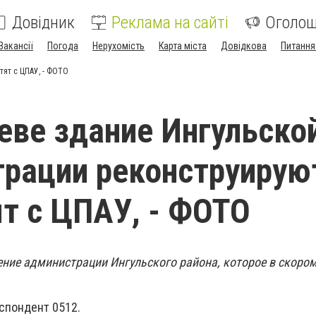
Довідник
Реклама на сайті
Оголо
Вакансії
Погода
Нерухомість
Карта міста
Довідкова
Питання
тят с ЦПАУ, - ФОТО
еве здание Ингульско
рации реконструирую
т с ЦПАУ, - ФОТО
ние администрации Ингульского района, которое в скоро
спондент 0512.