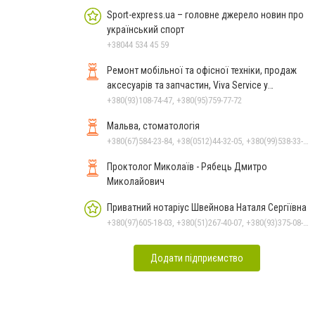
Sport-express.ua – головне джерело новин про
український спорт
+38044 534 45 59
Ремонт мобільної та офісної техніки, продаж
аксесуарів та запчастин, Viva Service у
Миколаєві
+380(93)108-74-47, +380(95)759-77-72
Мальва, стоматологія
+380(67)584-23-84, +38(0512)44-32-05, +380(99)538-33-25, +380(63)977-35-54
Проктолог Миколаїв - Рябець Дмитро
Миколайович
Приватний нотаріус Швейнова Наталя Сергіївна
+380(97)605-18-03, +380(51)267-40-07, +380(93)375-08-48
Додати підприємство