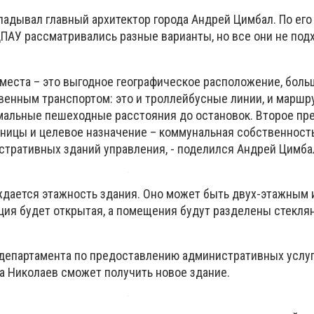
ладывал главный архитектор города Андрей Цимбал. По его
ПАУ рассматривались разные варианты, но все они не под
места – это выгодное географическое расположение, боль
енным транспортом: это и троллейбусные линии, и маршру
мальные пешеходные расстояния до остановок. Второе пр
ницы и целевое назначение – коммунальная собственност
тративных зданий управления, - поделился Андрей Цимба
дается этажность здания. Оно может быть двух-этажным 
ция будет открытая, а помещения будут разделены стекл
 департамента по предоставлению административных услу
да Николаев сможет получить новое здание.