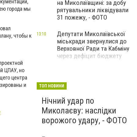
окументации,
на Миколаївщині: за добу
лею города мы
рятувальники ліквідували
31 пожежу, - ФОТО
ровал
Депутати Миколаївської
13:10
лану, чтобы к
міськради звернулися до
Верховної Ради та Кабміну
через дефіцит бюджету
 проектной
й ЦПАУ, но
щего центра
изированы и
ТОП НОВИНИ
Нічний удар по
Миколаєву: наслідки
е
ворожого удару, - ФОТО