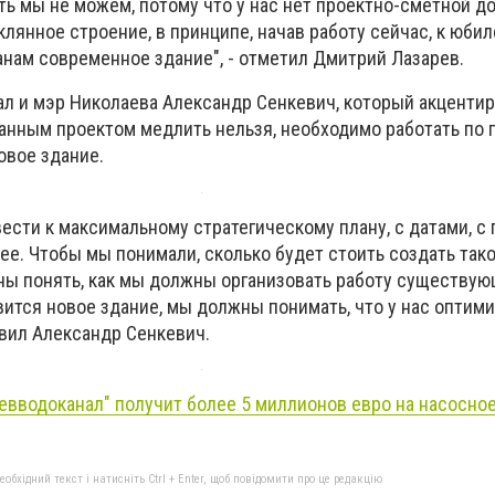
ь мы не можем, потому что у нас нет проектно-сметной д
еклянное строение, в принципе, начав работу сейчас, к юби
нам современное здание", - отметил Дмитрий Лазарев.
ал и мэр Николаева Александр Сенкевич, который акценти
данным проектом медлить нельзя, необходимо работать по п
овое здание.
ести к максимальному стратегическому плану, с датами, с
ее. Чтобы мы понимали, сколько будет стоить создать тако
ны понять, как мы должны организовать работу существую
вится новое здание, мы должны понимать, что у нас оптим
явил Александр Сенкевич.
евводоканал" получит более 5 миллионов евро на насосно
бхідний текст і натисніть Ctrl + Enter, щоб повідомити про це редакцію