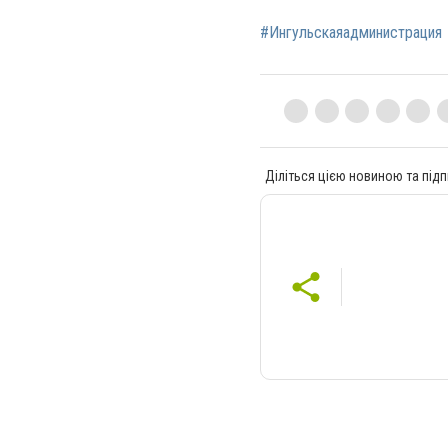
#Ингульскаяадминистрация
Діліться цією новиною та підп