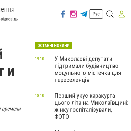
шення
Рус
-відповідь
ОСТАННІ НОВИНИ
й
У Миколаєві депутати
19:10
підтримали будівництво
т и
модульного містечка для
переселенців
Перший укус каракурта
18:10
цього літа на Миколаївщині:
м времени
жінку госпіталізували, -
ФОТО