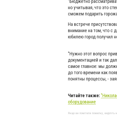
"Бюджетно рассматриват
но учитывая, что это ст
сможем подарить горожа
На встрече присутствов
внимание на том, что с 
юбилею город получил н
"Нужно этот вопрос прив
документацией и так дал
самое главное: мы долж
до того времени как поя
понятны процессы, - за
Читайте также:
"Никола
оборудование
Якщо ви помітили помилку, виділіть нео