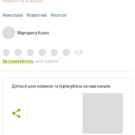
повідомити про це редакцію
#николаев
#памятник
#понтон
Маргарита Колос
0,0
Авторизуйтесь
, щоб оцінити
Діліться цією новиною та підписуйтесь на наші канали