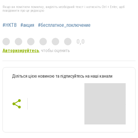
Якщо ви помітили помилку, виділіть необхідний текст і натисніть Ctrl + Enter, щоб
повідомити про це редакцію
#НКТВ
#акция
#бесплатное_поключение
0,0
Авторизируйтесь
, чтобы оценить
Діліться цією новиною та підписуйтесь на наші канали