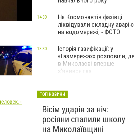
навчального року
На Космонавтів фахівці
14:30
ліквідували складну аварію
на водомережі, - ФОТО
Історія газифікації: у
13:30
«Газмережах» розповіли, де
в Миколаєві вперше
з'явився газ
Літній відпочинок у
13:00
Миколаєві 2026: шукаємо
ТОП НОВИНИ
еловек, -
нові враження та
Вісім ударів за ніч:
перезавантаження
росіяни спалили школу
ПАРТНЕРСЬКИЙ СПЕЦПРОЄКТ
на Миколаївщині