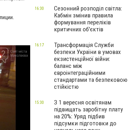
Сезонний розподіл світла:
16:30
Кабмін змінив правила
олиции.
формування переліків
критичних об'єктів
Трансформація Служби
16:17
безпеки України в умовах
екзистенційної війни:
баланс між
євроінтеграційними
стандартами та безпековою
стійкістю
З 1 вересня освітянам
15:30
підвищать заробітну плату
на 20%: Уряд підбив
підсумки підготовки до