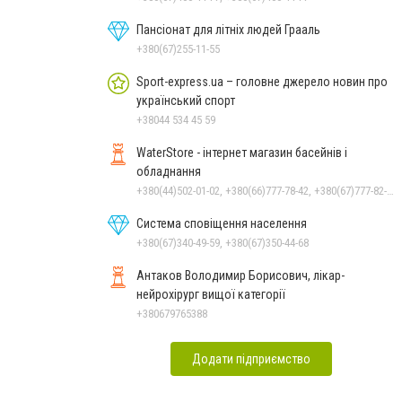
Пансіонат для літніх людей Грааль
+380(67)255-11-55
Sport-express.ua – головне джерело новин про
український спорт
+38044 534 45 59
WaterStore - інтернет магазин басейнів і
обладнання
+380(44)502-01-02, +380(66)777-78-42, +380(67)777-82-19, +380(67)890-80-80, +380(73)890-80-80, +380(44)502-01-03
Система сповіщення населення
+380(67)340-49-59, +380(67)350-44-68
Антаков Володимир Борисович, лікар-
нейрохірург вищої категорії
+380679765388
Додати підприємство