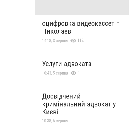
оцифровка видеокассет г
Николаев
112
14:18, 3 серпня
Услуги адвоката
9
10:43, 5 серпня
Досвідчений
кримінальний адвокат у
Києві
10:38, 5 серпня