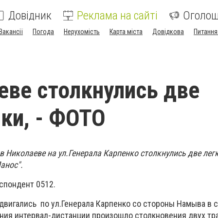
Довідник
Реклама на сайті
Оголо
Вакансії
Погода
Нерухомість
Карта міста
Довідкова
Питання
еве столкнулись две
ки, - ФОТО
 в Николаеве на ул.Генерала Карпенко столкнулись две лег
анос".
спондент 0512.
двигались по ул.Генерала Карпенко со стороны Намыва в 
ения интервал-дистанции произошло столкновения двух т