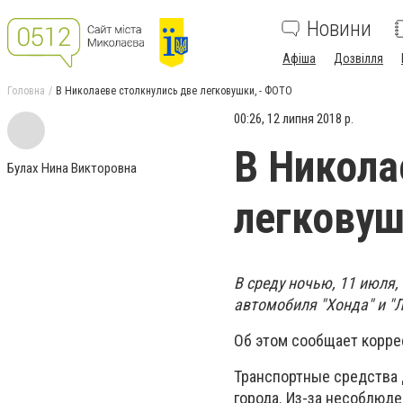
Новини
Афіша
Дозвілля
Головна
В Николаеве столкнулись две легковушки, - ФОТО
00:26, 12 липня 2018 р.
В Никола
Булах Нина Викторовна
легковуш
В среду ночью, 11 июля,
автомобиля "Хонда" и "Л
Об этом сообщает корре
Транспортные средства 
города. Из-за несоблюд