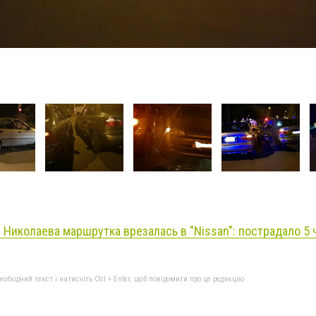
 Николаева маршрутка врезалась в "Nissan": пострадало 5 ч
бхідний текст і натисніть Ctrl + Enter, щоб повідомити про це редакцію