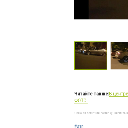
Читайте также:
В центре
ФОТО.
Якщо ви помітили помилку, виділіть нео
#дтп