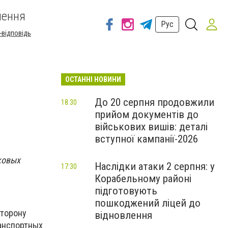
шення
Рус
-відповідь
ОСТАННІ НОВИНИ
До 20 серпня продовжили
18:30
прийом документів до
військових вишів: деталі
вступної кампанії-2026
ковых
Наслідки атаки 2 серпня: у
17:30
Корабельному районі
підготовують
пошкоджений ліцей до
сторону
відновлення
ранспортных