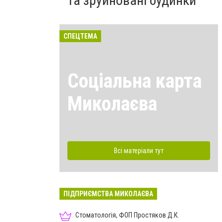
та зруйновані будинки
СПЕЦТЕМА
Соціальна карта
Миколаєва
Всі матеріали тут
ПІДПРИЄМСТВА МИКОЛАЄВА
Стоматологія, ФОП Простяков Д.К.