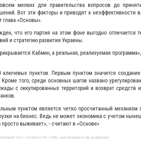
совсем мелких для правительства вопросов до принят
ений. Вот эти факторы и приводят к неэффективности в
т глава «Основы».
ден, что его партия на этом фоне выгодно отличается т
вий и стратегию развития Украины.
рикрывается Кабмин, а реальная, реализуемая программа»,
0 ключевых пунктов. Первым пунктом значится создание
. Кроме того, среди основных шагов названо урегулирова
окады с оккупированных территорий и возврат средств 
анков.
льным пунктом является четко просчитанный механизм з
рузки на бизнес. Ведь не может экономика с учетом ныне
а просто выживает», - считают в «Основе»
бхідний текст і натисніть Ctrl + Enter, щоб повідомити про це редакцію