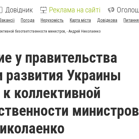
Довідник
Реклама на сайті
Оголо
Вакансії
Погода
Нерухомість
Карта міста
Довідкова
Питання
ективной безответственности министров, - Андрей Николаенко
ие у правительства
и развития Украины
 к коллективной
ственности министров,
иколаенко