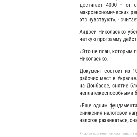
достигает 4000 – от 
макроэкономических реш
это чувствуют», - считае
Андрей Николаенко убеж
четкую программу дейст
«Это не план, которым п
Николаенко.
Документ состоит из 1
рабочих мест в Украине
на Донбассе, снятие бл
неплатежеспособными б
«Еще одним фундамента
снижения налоговой наг
налогов развиваться, он
Якщо ви помітили помилку, виділіть нео