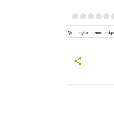
Діліться цією новиною та підп