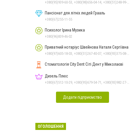
+380(95)939-60-53, +380(98)656-04-14, +380(51)248-99-08, +380(50)159-88-74
Пансіонат для літніх людей Грааль
+380(67)255-11-55
Психолог Ірина Музика
+380(96)839-46-02
Приватний нотаріус Швейнова Наталя Сергіївна
+380(97)605-18-03, +380(51)267-40-07, +380(93)375-08-48
Стоматологія City Dent Сіті Дент у Миколаєві
Дизель Плюс
+380(67)512-10-29, +380(95)679-54-71, +380(93)982-27-24, +380(67)785-45-70, +380(51)248-33-48
Додати підприємство
ОГОЛОШЕННЯ