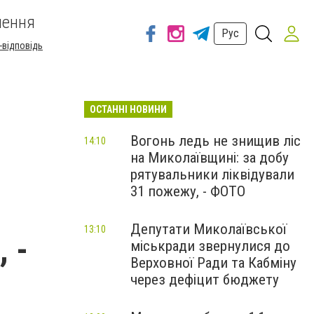
шення
Рус
-відповідь
ОСТАННІ НОВИНИ
Вогонь ледь не знищив ліс
14:10
на Миколаївщині: за добу
рятувальники ліквідували
31 пожежу, - ФОТО
Депутати Миколаївської
13:10
 -
міськради звернулися до
Верховної Ради та Кабміну
через дефіцит бюджету