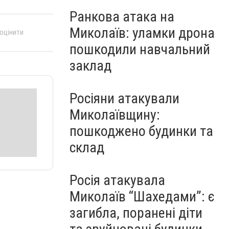
Ранкова атака на
Миколаїв: уламки дрона
 оцінити
пошкодили навчальний
заклад
Росіяни атакували
Миколаївщину:
пошкоджено будинки та
склад
Росія атакувала
Миколаїв “Шахедами”: є
загибла, поранені діти