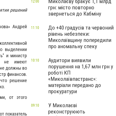
Миколаєву бракує 1,1 млрд
12:00
грн: місто повторно
нятия решений
звернеться до Кабміну
нова» Андрей
До +40 градусів та червоний
11:10
рівень небезпеки:
Миколаївщину попередили
коллективной
про аномальну спеку
 о выделении
ть" и министр
Аудитори виявили
10:10
ые не имеют
порушення на 1,67 млн грн у
 не должны во
роботі КП
стр финансов.
«Миколаївпастранс»:
 что решение
матеріали передано до
ко.
прокуратури
ми, от этого
У Миколаєві
09:10
реконструюють
от показатель