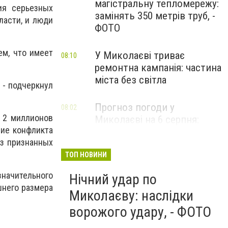
магістральну тепломережу:
ия серьезных
замінять 350 метрів труб, -
ласти, и люди
ФОТО
ем, что имеет
У Миколаєві триває
08:10
ремонтна кампанія: частина
міста без світла
 - подчеркнул
Прогноз погоди у
08:02
 2 миллионов
Миколаєві на 6 серпня:
ние конфликта
спекотний день з ясним
из признанных
небом
ТОП НОВИНИ
начительного
Нічний удар по
шнего размера
Миколаєву: наслідки
ворожого удару, - ФОТО