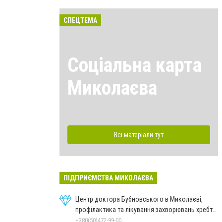
СПЕЦТЕМА
Соціальна карта
Миколаєва
Всі матеріали тут
ПІДПРИЄМСТВА МИКОЛАЄВА
Центр доктора Бубновського в Миколаєві,
профілактика та лікування захворювань хребта
і суглобів
+380(50)472-99-00