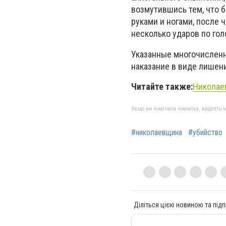
возмутившись тем, что 
руками и ногами, после 
несколько ударов по го
Указанные многочислен
наказание в виде лишен
Читайте также:
Николае
Якщо ви помітили помилку, виділіть нео
#николаевщина
#убийство
Діліться цією новиною та підп