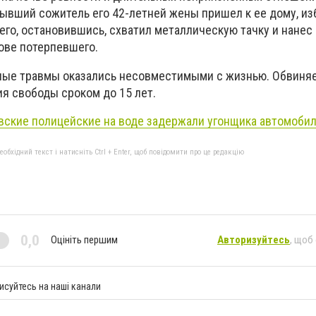
бывший сожитель его 42-летней жены пришел к ее дому, из
чего, остановившись, схватил металлическую тачку и нанес
лове потерпевшего.
ные травмы оказались несовместимыми с жизнью. Обвиня
ия свободы сроком до 15 лет.
вские полицейские на воде задержали угонщика автомобил
бхідний текст і натисніть Ctrl + Enter, щоб повідомити про це редакцію
0,0
Оцініть першим
Авторизуйтесь
, щоб
исуйтесь на наші канали