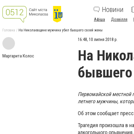
Новини
Афіша
Дозвілля
Головна
На Николаевщине мужчина убил бывшего своей жены
16:48, 10 липня 2018 р.
На Никол
Маргарита Колос
бывшего
Первомайской местной п
летнего мужчины, котор
Об этом сообщает пресс
Трагедия произошла в н
алкогольного опьянения