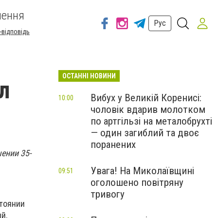
шення
Рус
-відповідь
ОСТАННІ НОВИНИ
л
Вибух у Великій Коренисі:
10:00
чоловік вдарив молотком
по артгільзі на металобрухті
— один загиблий та двоє
поранених
ении 35-
Увага! На Миколаївщині
09:51
оголошено повітряну
тривогу
стоянии
й,