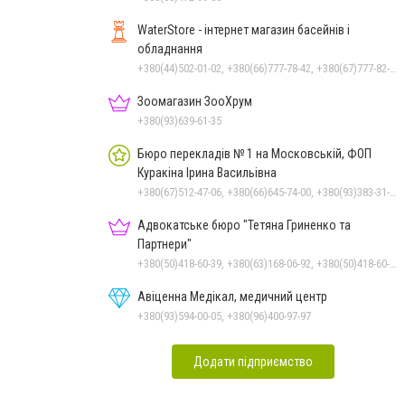
WaterStore - інтернет магазин басейнів і
обладнання
+380(44)502-01-02, +380(66)777-78-42, +380(67)777-82-19, +380(67)890-80-80, +380(73)890-80-80, +380(44)502-01-03
Зоомагазин ЗооХрум
+380(93)639-61-35
Бюро перекладів № 1 на Московській, ФОП
Куракіна Ірина Васильівна
+380(67)512-47-06, +380(66)645-74-00, +380(93)383-31-61, +380(95)629-25-06, +380(66)645-74-00
Адвокатське бюро "Тетяна Гриненко та
Партнери"
+380(50)418-60-39, +380(63)168-06-92, +380(50)418-60-39
Авіценна Медікал, медичний центр
+380(93)594-00-05, +380(96)400-97-97
Додати підприємство