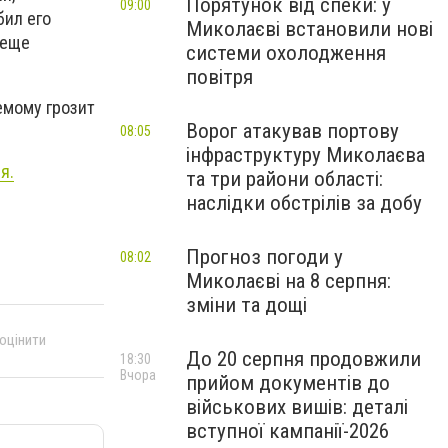
Порятунок від спеки: у
09:00
бил его
Миколаєві встановили нові
 еще
системи охолодження
повітря
емому грозит
Ворог атакував портову
08:05
інфраструктуру Миколаєва
я.
та три райони області:
наслідки обстрілів за добу
Прогноз погоди у
08:02
Миколаєві на 8 серпня:
зміни та дощі
 оцінити
До 20 серпня продовжили
18:30
Вчора
прийом документів до
військових вишів: деталі
вступної кампанії-2026