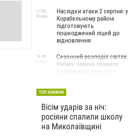
Наслідки атаки 2 серпня: у
17:30
Вчора
Корабельному районі
підготовують
пошкоджений ліцей до
відновлення
Сезонний розподіл світла:
16:30
Вчора
Кабмін змінив правила
формування переліків
критичних об'єктів
ТОП НОВИНИ
Вісім ударів за ніч:
росіяни спалили школу
на Миколаївщині