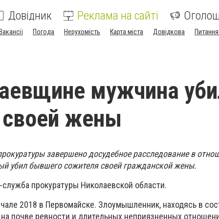
Довідник
Реклама на сайті
Оголо
Вакансії
Погода
Нерухомість
Карта міста
Довідкова
Питання
аевщине мужчина уби
 своей жены
рокуратуры завершено досудебное расследование в отнош
ый убил бывшего сожителя своей гражданской жены.
-служба прокуратуры Николаевской области.
ачале 2018 в Первомайске. Злоумышленник, находясь в со
, на почве ревности и длительных неприязненных отношени