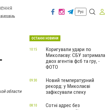
шення
Рус
-відповідь
ОСТАННІ НОВИНИ
Коригували удари по
10:15
Миколаєву: СБУ затримала
-
двох агентів фсб та гру, -
ФОТО
Новий температурний
09:30
рекорд: у Миколаєві
кой области
зафіксували спеку
Сотні адрес без
08:10