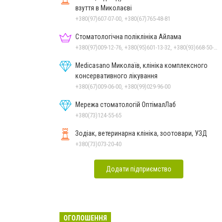
взуття в Миколаєві
+380(97)607-07-00, +380(67)765-48-81
Стоматологічна поліклініка Айлама
+380(97)009-12-76, +380(95)601-13-32, +380(93)668-50-62, +380(51)259-06-88
Medicasano Миколаїв, клініка комплексного
консервативного лікування
+380(67)009-06-00, +380(99)029-96-00
Мережа стоматологій ОптімалЛаб
+380(73)124-55-65
Зодіак, ветеринарна клініка, зоотовари, УЗД
+380(73)073-20-40
Додати підприємство
ОГОЛОШЕННЯ