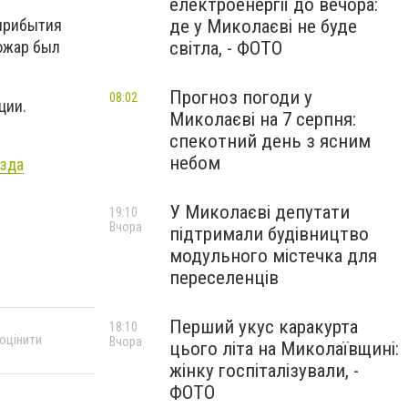
електроенергії до вечора:
де у Миколаєві не буде
 прибытия
світла, - ФОТО
Пожар был
Прогноз погоди у
08:02
ции.
Миколаєві на 7 серпня:
спекотний день з ясним
небом
зда
У Миколаєві депутати
19:10
Вчора
підтримали будівництво
модульного містечка для
переселенців
Перший укус каракурта
18:10
 оцінити
Вчора
цього літа на Миколаївщині:
жінку госпіталізували, -
ФОТО