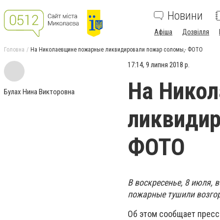
Новини
Афіша
Дозвілля
Головна
На Николаевщине пожарные ликвидировали пожар соломы,- ФОТО
17:14, 9 липня 2018 р.
На Нико
Булах Нина Викторовна
ликвидир
ФОТО
В воскресенье, 8 июля,
пожарные тушили возго
Об этом сообщает пресс