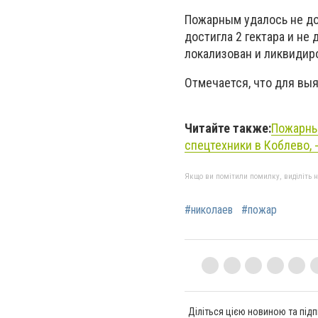
Пожарным удалось не до
достигла 2 гектара и не
локализован и ликвидиро
Отмечается, что для вы
Читайте также:
Пожарны
спецтехники в Коблево, 
Якщо ви помітили помилку, виділіть нео
#николаев
#пожар
Діліться цією новиною та підп