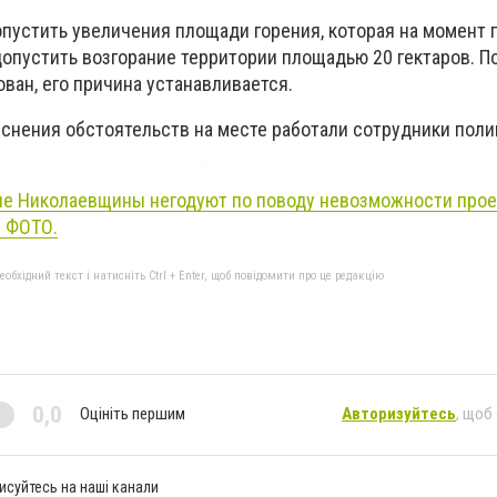
пустить увеличения площади горения, которая на момент
 допустить возгорание территории площадью 20 гектаров. 
ван, его причина устанавливается.
яснения обстоятельств на месте работали сотрудники поли
е Николаевщины негодуют по поводу невозможности прое
- ФОТО.
бхідний текст і натисніть Ctrl + Enter, щоб повідомити про це редакцію
0,0
Оцініть першим
Авторизуйтесь
, щоб
исуйтесь на наші канали