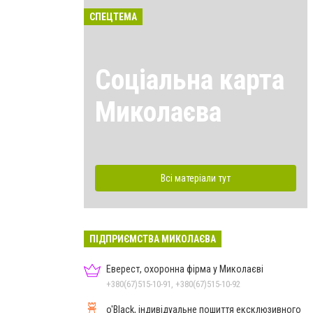
СПЕЦТЕМА
Соціальна карта
Миколаєва
Всі матеріали тут
ПІДПРИЄМСТВА МИКОЛАЄВА
Еверест, охоронна фірма у Миколаєві
+380(67)515-10-91, +380(67)515-10-92
o'Black, індивідуальне пошиття ексклюзивного