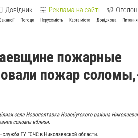
Довідник
Реклама на сайті
Оголо
Вакансії
Погода
Нерухомість
Карта міста
Довідкова
Питання
лаевщине пожарные
овали пожар соломы,
 вблизи села Новополтавка Новобугского района Николаевс
рание соломы вблизи.
–служба ГУ ГСЧС в Николаевской области.