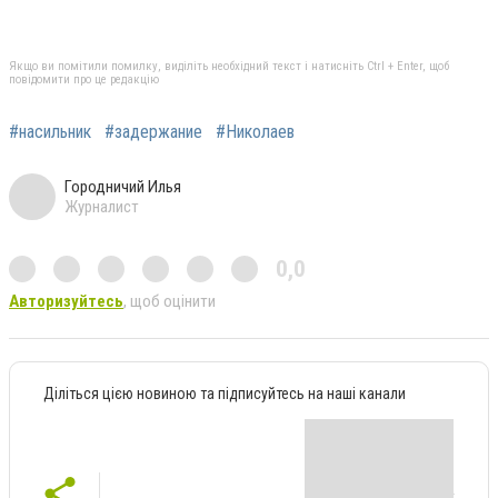
Якщо ви помітили помилку, виділіть необхідний текст і натисніть Ctrl + Enter, щоб
повідомити про це редакцію
#насильник
#задержание
#Николаев
Городничий Илья
Журналист
0,0
Авторизуйтесь
, щоб оцінити
Діліться цією новиною та підписуйтесь на наші канали