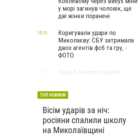
Коблевому через вибух міни
у морі загинув чоловік, ще
дві жінки поранені
Коригували удари по
10:15
Миколаєву: СБУ затримала
двох агентів фсб та гру, -
ФОТО
Новий температурний
09:30
рекорд: у Миколаєві
зафіксували спеку
ТОП НОВИНИ
Вісім ударів за ніч:
росіяни спалили школу
на Миколаївщині