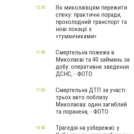
Як миколаївцям пережити
12:30
спеку: практичні поради,
прохолодний транспорт та
нові локації з
«туманчиками»
Смертельна пожежа в
11:40
Миколаєві та 40 займань за
добу: оперативне зведення
ДСНС, - ФОТО
Смертельна ДТП за участі
11:00
трьох авто поблизу
Миколаєва: один загиблий
та поранена, - ФОТО
Трагедія на узбережжі: у
10:40