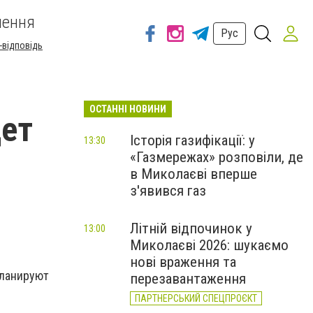
шення
Рус
-відповідь
ОСТАННІ НОВИНИ
дет
Історія газифікації: у
13:30
«Газмережах» розповіли, де
в Миколаєві вперше
з'явився газ
Літній відпочинок у
13:00
Миколаєві 2026: шукаємо
нові враження та
планируют
перезавантаження
ПАРТНЕРСЬКИЙ СПЕЦПРОЄКТ