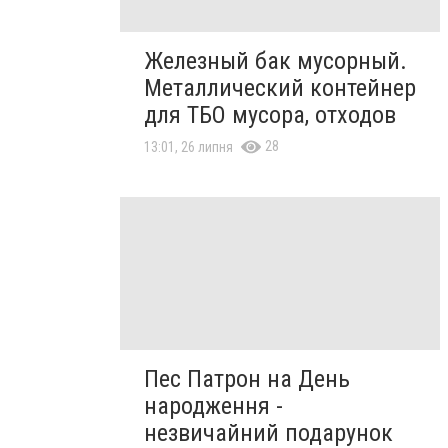
Железный бак мусорный.
Металлический контейнер
для ТБО мусора, отходов
28
13:01, 26 липня
Пес Патрон на День
народження -
незвичайний подарунок