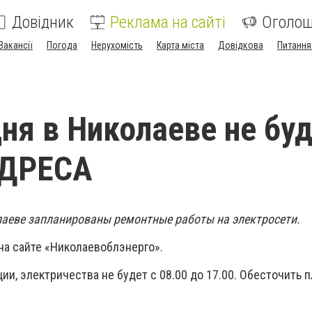
Довідник
Реклама на сайті
Оголо
Вакансії
Погода
Нерухомість
Карта міста
Довідкова
Питання
дня в Николаеве не бу
АДРЕСА
олаеве запланированы ремонтные работы на электросети.
на сайте «Николаевоблэнерго».
и, электричества не будет с 08.00 до 17.00. Обесточить 