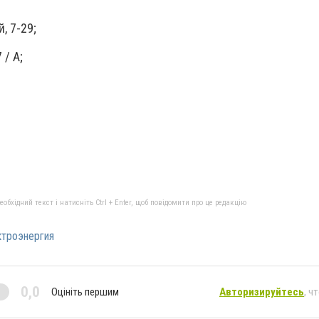
, 7-29;
 / А;
бхідний текст і натисніть Ctrl + Enter, щоб повідомити про це редакцію
троэнергия
0,0
Оцініть першим
Авторизируйтесь
, ч