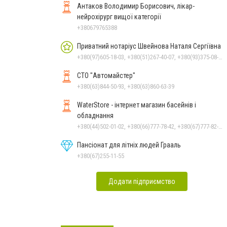
Антаков Володимир Борисович, лікар-
нейрохірург вищої категорії
+380679765388
Приватний нотаріус Швейнова Наталя Сергіївна
+380(97)605-18-03, +380(51)267-40-07, +380(93)375-08-48
СТО "Автомайстер"
+380(63)844-50-93, +380(63)860-63-39
WaterStore - інтернет магазин басейнів і
обладнання
+380(44)502-01-02, +380(66)777-78-42, +380(67)777-82-19, +380(67)890-80-80, +380(73)890-80-80, +380(44)502-01-03
Пансіонат для літніх людей Грааль
+380(67)255-11-55
Додати підприємство