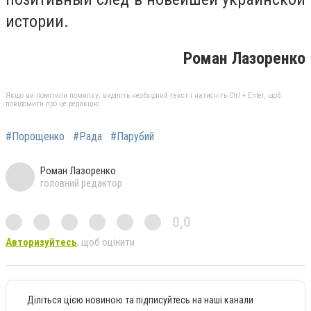
истории.
Роман Лазоренко
Якщо ви помітили помилку, виділіть необхідний текст і натисніть Ctrl + Enter, щоб
повідомити про це редакцію
#Порощенко
#Рада
#Парубий
Роман Лазоренко
головний редактор
0,0
Авторизуйтесь
, щоб оцінити
Діліться цією новиною та підписуйтесь на наші канали