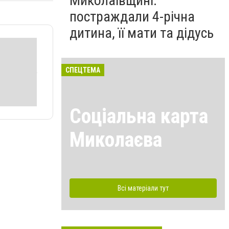
Миколаївщині:
постраждали 4-річна
дитина, її мати та дідусь
СПЕЦТЕМА
Соціальна карта
Миколаєва
Всі матеріали тут