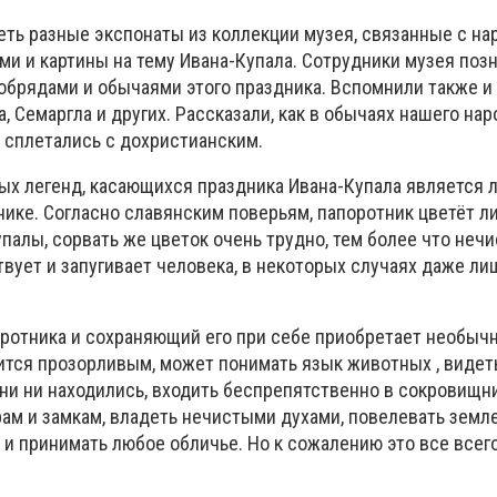
еть разные экспонаты из коллекции музея, связанные с н
и и картины на тему Ивана-Купала. Сотрудники музея поз
 обрядами и обычаями этого праздника. Вспомнили также и
, Семаргла и других. Рассказали, как в обычаях нашего нар
 сплетались с дохристианским.
ых легенд, касающихся праздника Ивана-Купала является л
нике. Согласно славянским поверьям, папоротник цветёт ли
упалы, сорвать же цветок очень трудно, тем более что нечи
вует и запугивает человека, в некоторых случаях даже ли
ротника и сохраняющий его при себе приобретает необыч
ится прозорливым, может понимать язык животных , видеть
они ни находились, входить беспрепятственно в сокровищн
ам и замкам, владеть нечистыми духами, повелевать земл
и принимать любое обличье. Но к сожалению это все всег