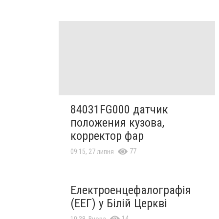
84031FG000 датчик
положения кузова,
корректор фар
77
09:15, 27 липня
Електроенцефалографія
(ЕЕГ) у Білій Церкві
14