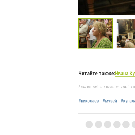
Читайте также:
Ивана Ку
Якщо ви помітили помилку, виділіть нео
#николаев
#музей
#купал