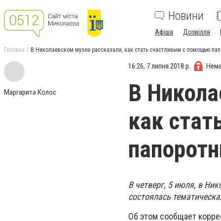
Новини
Афіша
Дозвілля
Головна
В Николаевском музее рассказали, как стать счастливым с помощью пап
16:26, 7 липня 2018 р.
Нема
В Никола
Маргарита Колос
как стат
папоротн
В четверг, 5 июля, в Н
состоялась тематическа
Об этом сообщает корре