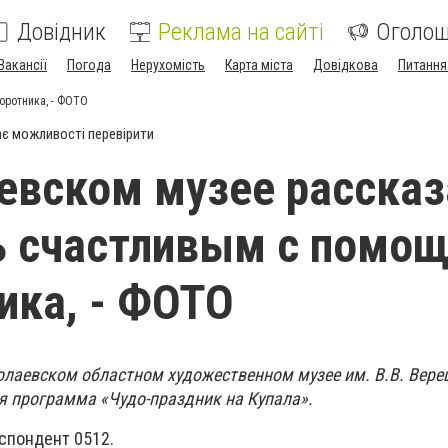
Довідник
Реклама на сайті
Оголо
Вакансії
Погода
Нерухомість
Карта міста
Довідкова
Питання
оротника, - ФОТО
є можливості перевірити
евском музее рассказ
ь счастливым с помо
ика, - ФОТО
иколаевском областном художественном музее им. В.В. Вер
я программа «Чудо-праздник на Купала».
спондент 0512.