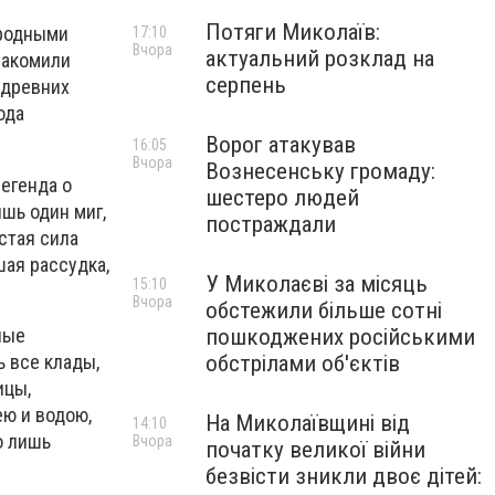
Потяги Миколаїв:
ародными
17:10
Вчора
актуальний розклад на
накомили
серпень
 древних
ода
Ворог атакував
16:05
Вчора
Вознесенську громаду:
егенда о
шестеро людей
шь один миг,
постраждали
стая сила
шая рассудка,
У Миколаєві за місяць
15:10
Вчора
обстежили більше сотні
ные
пошкоджених російськими
 все клады,
обстрілами об'єктів
ицы,
ею и водою,
На Миколаївщині від
14:10
о лишь
Вчора
початку великої війни
безвісти зникли двоє дітей: