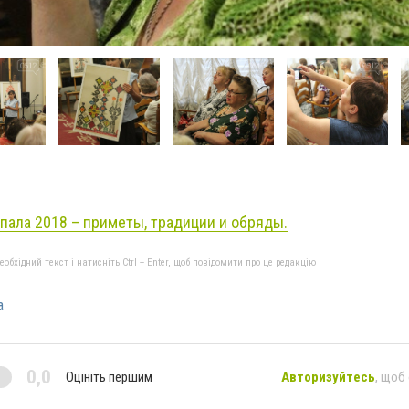
пала 2018 – приметы, традиции и обряды.
бхідний текст і натисніть Ctrl + Enter, щоб повідомити про це редакцію
а
0,0
Оцініть першим
Авторизуйтесь
, щоб