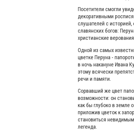
Посетители смогли увид
декоративными росписям
слушателей с историей,
славянских богов: Перуна
христианские верования
Одной из самых известн
цветке Перуна - папорот
в ночь накануне Ивана К
этому всячески препятст
речи и памяти.
Сорвавший же цвет папо
возможности: он станов
как бы глубоко в земле 
приложив цветок к запор
становиться невидимым 
легенда.