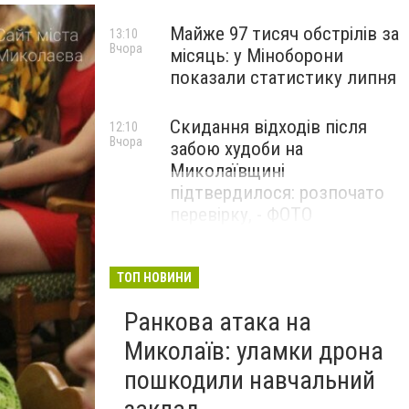
Майже 97 тисяч обстрілів за
13:10
Вчора
місяць: у Міноборони
показали статистику липня
Скидання відходів після
12:10
Вчора
забою худоби на
Миколаївщині
підтвердилося: розпочато
перевірку, - ФОТО
ТОП НОВИНИ
Ранкова атака на
Миколаїв: уламки дрона
пошкодили навчальний