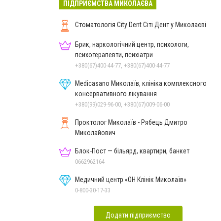
ПІДПРИЄМСТВА МИКОЛАЄВА
Стоматологія City Dent Сіті Дент у Миколаєві
Брик, наркологічний центр, психологи,
психотерапевти, психіатри
+380(67)400-44-77, +380(67)400-44-77
Medicasano Миколаїв, клініка комплексного
консервативного лікування
+380(99)029-96-00, +380(67)009-06-00
Проктолог Миколаїв - Рябець Дмитро
Миколайович
Блок-Пост — більярд, квартири, банкет
0662962164
Медичний центр «ОН Клінік Миколаїв»
0-800-30-17-33
Додати підприємство