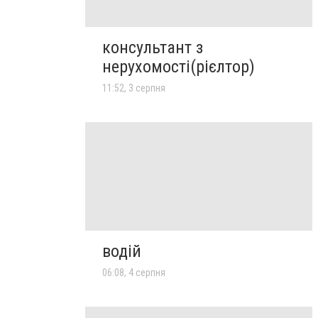
консультант з
нерухомості(рієлтор)
11:52, 3 серпня
водій
06:08, 4 серпня