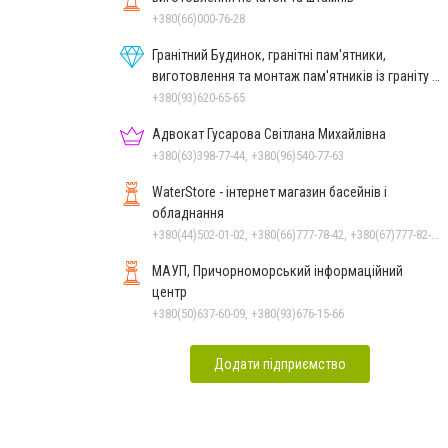
+380(66)000-76-28
Гранітний Будинок, гранітні пам'ятники,
виготовлення та монтаж пам'ятників із граніту в
Миколаєві
+380(93)620-65-65
Адвокат Гусарова Світлана Михайлівна
+380(63)398-77-44, +380(96)540-77-63
WaterStore - інтернет магазин басейнів і
обладнання
+380(44)502-01-02, +380(66)777-78-42, +380(67)777-82-19, +380(67)890-80-80, +380(73)890-80-80, +380(44)502-01-03
МАУП, Причорноморський інформаційний
центр
+380(50)637-60-09, +380(93)676-15-66
Додати підприємство