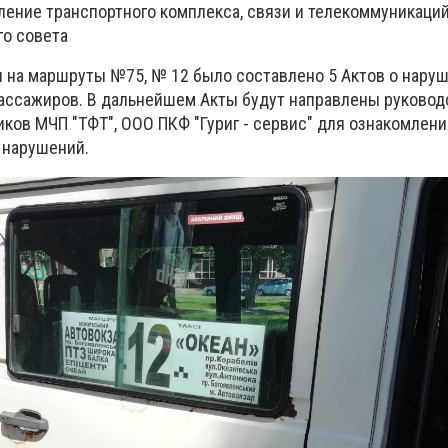
ление транспортного комплекса, связи и телекоммуникаци
го совета
и на маршруты №75, № 12 было составлено 5 Актов о нару
пассажиров. В дальнейшем Акты будут направлены руковод
ков МЧП "ТФТ", ООО ПКФ "Гуриг - сервис" для ознакомлени
 нарушений.