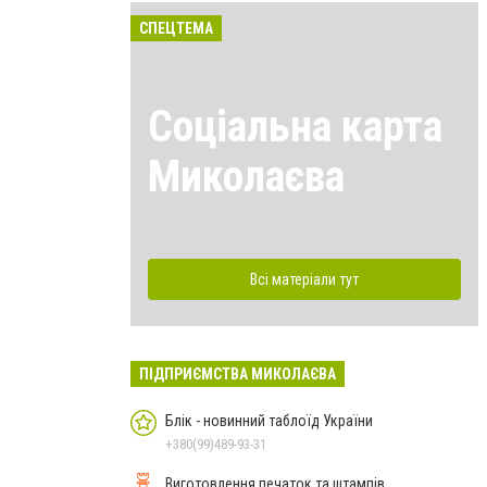
СПЕЦТЕМА
Соціальна карта
Миколаєва
Всі матеріали тут
ПІДПРИЄМСТВА МИКОЛАЄВА
Блік - новинний таблоїд України
+380(99)489-93-31
Виготовлення печаток та штампів