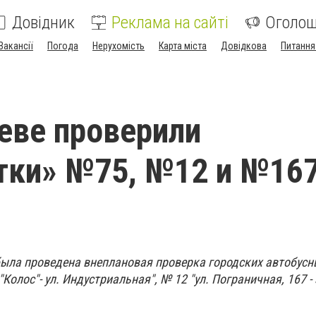
Довідник
Реклама на сайті
Оголо
Вакансії
Погода
Нерухомість
Карта міста
Довідкова
Питання
еве проверили
ки» №75, №12 и №167
 была проведена внеплановая проверка городских автобусн
олос"- ул. Индустриальная", № 12 "ул. Пограничная, 167 -