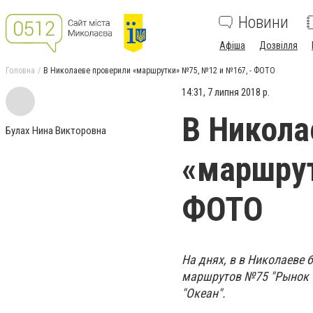
Новини
Афіша
Дозвілля
Головна
В Николаеве проверили «маршрутки» №75, №12 и №167, - ФОТО
14:31, 7 липня 2018 р.
В Никола
Булах Нина Викторовна
«маршрут
ФОТО
На днях, в в Николаеве
маршрутов №75 "Рынок "К
"Океан".