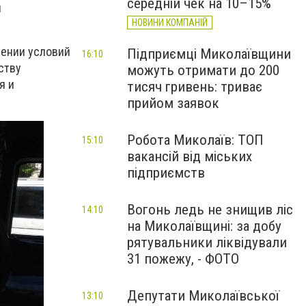
середній чек на 10–15%
й
НОВИНИ КОМПАНІЙ
шении условий
Підприємці Миколаївщини
16:10
ству
можуть отримати до 200
я и
тисяч гривень: триває
прийом заявок
Робота Миколаїв: ТОП
15:10
вакансій від міських
підприємств
Вогонь ледь не знищив ліс
14:10
на Миколаївщині: за добу
рятувальники ліквідували
31 пожежу, - ФОТО
Депутати Миколаївської
13:10