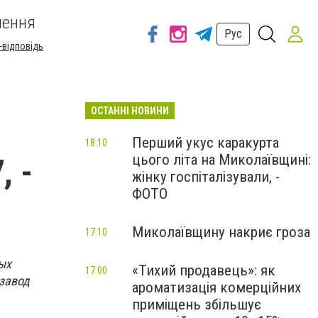
шення
Рус
-відповідь
ОСТАННІ НОВИНИ
Перший укус каракурта
18:10
цього літа на Миколаївщині:
, -
жінку госпіталізували, -
ФОТО
Миколаївщину накриє гроза
17:10
ых
«Тихий продавець»: як
17:00
 завод
ароматизація комерційних
приміщень збільшує