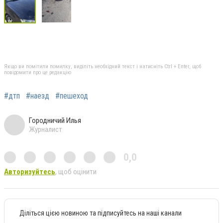
Якщо ви помітили помилку, виділіть необхідний текст і натисніть Ctrl + Enter, щоб
повідомити про це редакцію
#дтп
#наезд
#пешеход
Городничий Илья
Журналист
0,0
Авторизуйтесь
, щоб оцінити
Діліться цією новиною та підписуйтесь на наші канали