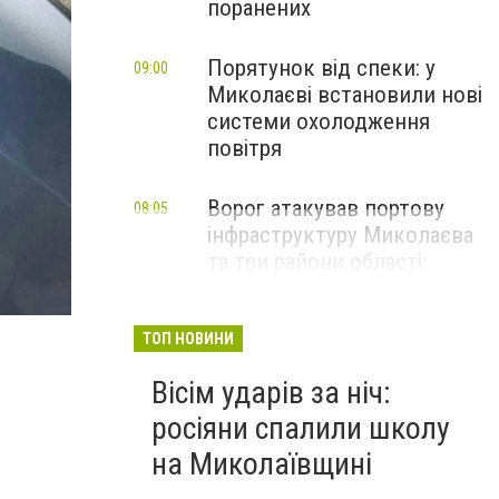
поранених
Порятунок від спеки: у
09:00
Миколаєві встановили нові
системи охолодження
повітря
Ворог атакував портову
08:05
інфраструктуру Миколаєва
та три райони області:
наслідки обстрілів за добу
ТОП НОВИНИ
Вісім ударів за ніч:
росіяни спалили школу
на Миколаївщині