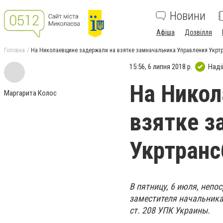
Новини
Афіша
Дозвілля
Головна
На Николаевщине задержали на взятке замначальника Управления Укртр
15:56, 6 липня 2018 р.
Наді
На Никол
Маргарита Колос
взятке з
Укртранс
В пятницу, 6 июля, неп
з
аместителя начальника
ст. 208 УПК Украины.