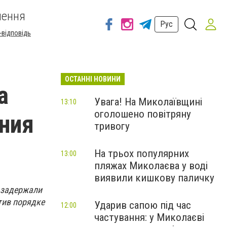
шення
Рус
-відповідь
ОСТАННІ НОВИНИ
а
Увага! На Миколаївщині
13:10
оголошено повітряну
ния
тривогу
На трьох популярних
13:00
пляжах Миколаєва у воді
виявили кишкову паличку
и задержали
ти
в порядке
Ударив сапою під час
12:00
частування: у Миколаєві