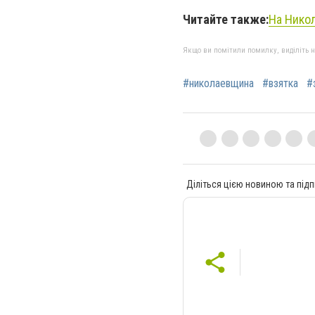
Читайте также:
На Никол
Якщо ви помітили помилку, виділіть нео
#николаевщина
#взятка
#
Діліться цією новиною та підп