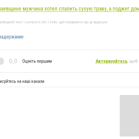
аевщине мужчина хотел спалить сухую траву, а поджег до
бхідний текст і натисніть Ctrl + Enter, щоб повідомити про це редакцію
задержание
0,0
Оцініть першим
Авторизуйтесь
, щоб
исуйтесь на наші канали