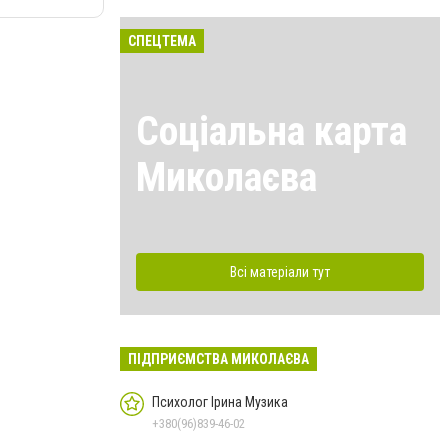
СПЕЦТЕМА
Соціальна карта
Миколаєва
Всі матеріали тут
ПІДПРИЄМСТВА МИКОЛАЄВА
Психолог Ірина Музика
+380(96)839-46-02