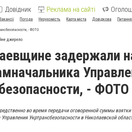
Довідник
Реклама на сайті
Оголо
Вакансії
Погода
Нерухомість
Карта міста
Довідкова
Питання
ансбезопасности, - ФОТО
йне джерело
аевщине задержали н
амначальника Управле
безопасности, - ФОТО
осредственно во время передачи оговоренной суммы взятк
 Управления Укртрансбезопасности в Николаевской облас