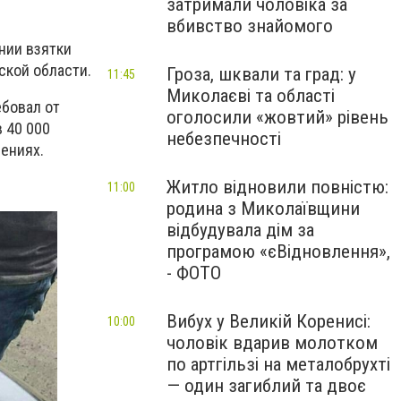
затримали чоловіка за
вбивство знайомого
нии взятки
ской области.
Гроза, шквали та град: у
11:45
Миколаєві та області
ебовал от
оголосили «жовтий» рівень
 40 000
небезпечності
ениях.
Житло відновили повністю:
11:00
родина з Миколаївщини
відбудувала дім за
програмою «єВідновлення»,
- ФОТО
Вибух у Великій Коренисі:
10:00
чоловік вдарив молотком
по артгільзі на металобрухті
— один загиблий та двоє