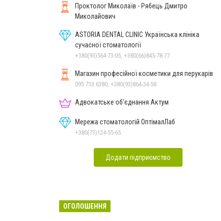
Проктолог Миколаїв - Рябець Дмитро
Миколайович
ASTORIA DENTAL CLINIC Українська клініка
сучасної стоматології
+380(93)564-73-05, +380(66)845-78-77
Магазин професійної косметики для перукарів
095 733 6380, +380(93)864-34-58
Адвокатське об'єднання Актум
Мережа стоматологій ОптімалЛаб
+380(73)124-55-65
Додати підприємство
ОГОЛОШЕННЯ