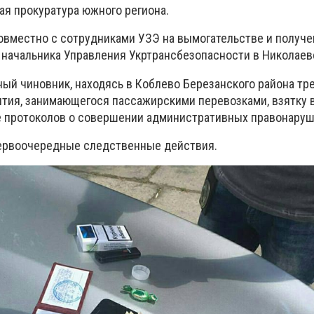
ая прокуратура южного региона.
овместно с сотрудниками УЗЭ на вымогательстве и получе
 начальника Управления Укртрансбезопасности в Николаев
ный чиновник, находясь в Коблево Березанского района тр
тия, занимающегося пассажирскими перевозками, взятку в
е протоколов о совершении административных правонаруш
ервоочередные следственные действия.