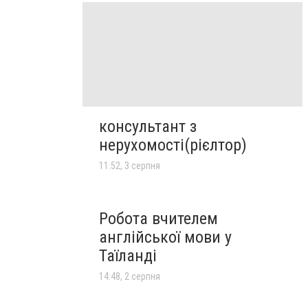
консультант з
нерухомості(рієлтор)
11:52, 3 серпня
Робота вчителем
англійської мови у
Таїланді
14:48, 2 серпня