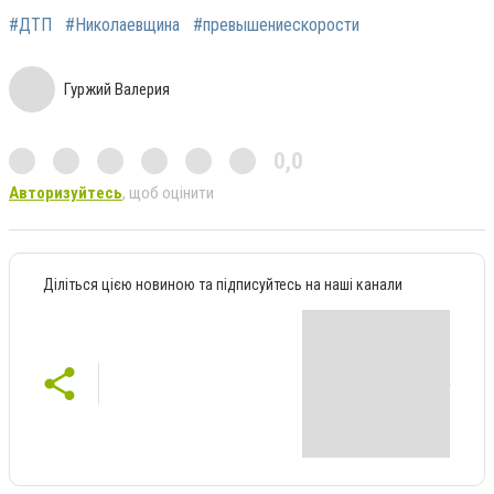
#ДТП
#Николаевщина
#превышениескорости
Гуржий Валерия
0,0
Авторизуйтесь
, щоб оцінити
Діліться цією новиною та підписуйтесь на наші канали