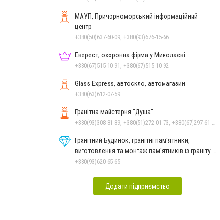
МАУП, Причорноморський інформаційний
центр
+380(50)637-60-09, +380(93)676-15-66
Еверест, охоронна фірма у Миколаєві
+380(67)515-10-91, +380(67)515-10-92
Glass Express, автоскло, автомагазин
+380(63)612-07-59
Гранітна майстерня "Душа"
+380(93)308-81-89, +380(51)272-01-73, +380(67)297-61-89, +38(093) 308-81-96
Гранітний Будинок, гранітні пам'ятники,
виготовлення та монтаж пам'ятників із граніту в
Миколаєві
+380(93)620-65-65
Додати підприємство