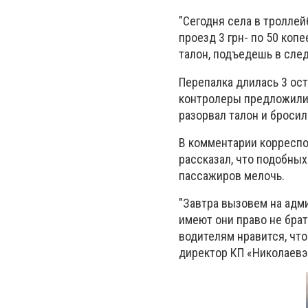
"Сегодня села в троллей
проезд 3 грн- по 50 копе
талон, подъедешь в след
Перепалка длилась 3 ост
контролеры предложили е
разорвал талон и бросил 
В комментарии корреспо
рассказал, что подобных
пассажиров мелочь.
"Завтра вызовем на адми
имеют они право не бра
водителям нравится, чт
директор КП «Николаев