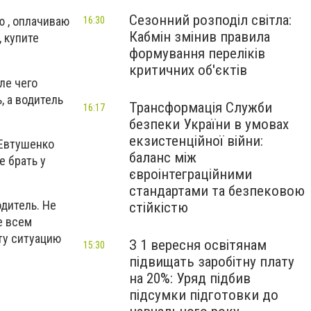
Сезонний розподіл світла:
ю , оплачиваю
16:30
Кабмін змінив правила
, купите
формування переліків
критичних об'єктів
ле чего
, а водитель
Трансформація Служби
16:17
безпеки України в умовах
екзистенційної війни:
 Евтушенко
баланс між
е брать у
євроінтеграційними
стандартами та безпековою
дитель. Не
стійкістю
е всем
ту ситуацию
З 1 вересня освітянам
15:30
підвищать заробітну плату
на 20%: Уряд підбив
підсумки підготовки до