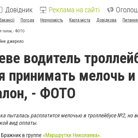
Довідник
Реклама на сайті
Оголо
Вакансії
Погода
Нерухомість
Карта міста
Довідкова
Питання
л талон, - ФОТО
йне джерело
еве водитель троллей
я принимать мелочь и
алон, - ФОТО
шка пыталась расплатится мелочью в троллейбусе №2, но в
кой вид оплаты.
 Бражник в группе
«Маршрутки Николаева».