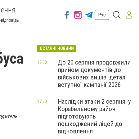
шення
Рус
-відповідь
ОСТАННІ НОВИНИ
буса
До 20 серпня продовжили
18:30
прийом документів до
військових вишів: деталі
вступної кампанії-2026
Наслідки атаки 2 серпня: у
17:30
Корабельному районі
підготовують
одитель
пошкоджений ліцей до
відновлення