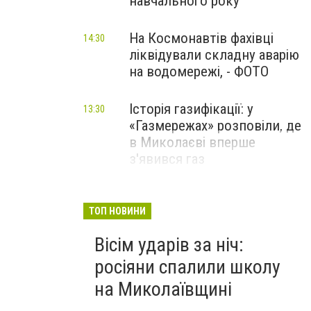
навчального року
На Космонавтів фахівці
14:30
ліквідували складну аварію
на водомережі, - ФОТО
Історія газифікації: у
13:30
«Газмережах» розповіли, де
в Миколаєві вперше
з'явився газ
Літній відпочинок у
13:00
Миколаєві 2026: шукаємо
ТОП НОВИНИ
нові враження та
Вісім ударів за ніч:
перезавантаження
росіяни спалили школу
ПАРТНЕРСЬКИЙ СПЕЦПРОЄКТ
на Миколаївщині