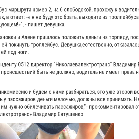
бус маршрута номер 2, на 6 слободской, прохожу к водител
ек, в ответ: -« я не буду это брать, выходите из троллейбуса
ующем!»", - пишет девушка.
ановки и Алене пришлось положить деньги на торпеду, пос
й покинуть троллейбус. Девушка,естественно, отказалась
ей под ноги.
нденту 0512 директор "Николаевэлектротранс" Владимир
 происшествий быть не должно, водитель не имеет права н
нкомиссию и будем с ними разбираться, это уже второй во
ть у пассажиров деньги мелочью, должны все принимать. Н
о им нужно обилечивать пассажиров,"- прокомментировал э
электротранс» Владимир Евтушенко