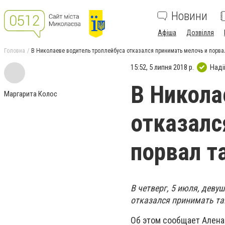
Новини
Афіша
Дозвілля
Головна
В Николаеве водитель троллейбуса отказался принимать мелочь и порва
15:52, 5 липня 2018 р.
Наді
В Никола
Маргарита Колос
отказалс
порвал т
В четверг, 5 июля, деву
отказался принимать та
Об этом сообщает Алена