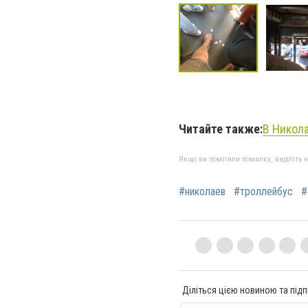
Читайте также:
В Никола
Якщо ви помітили помилку, виділіть нео
#николаев
#троллейбус
#
Діліться цією новиною та підп