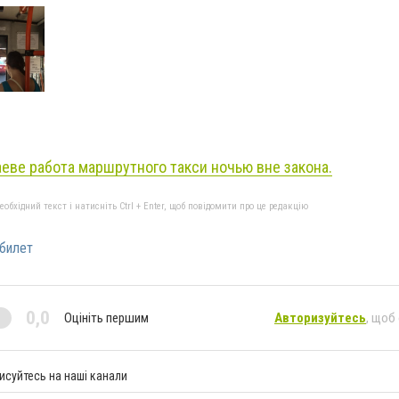
еве работа маршрутного такси ночью вне закона.
бхідний текст і натисніть Ctrl + Enter, щоб повідомити про це редакцію
билет
0,0
Оцініть першим
Авторизуйтесь
, щоб
исуйтесь на наші канали