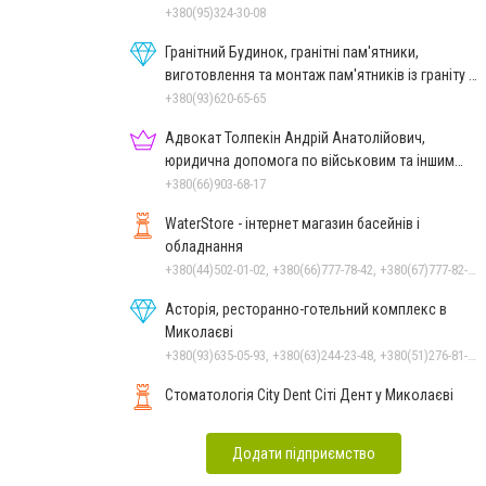
+380(95)324-30-08
Гранітний Будинок, гранітні пам'ятники,
виготовлення та монтаж пам'ятників із граніту в
Миколаєві
+380(93)620-65-65
Адвокат Толпекін Андрій Анатолійович,
юридична допомога по військовим та іншим
справам
+380(66)903-68-17
WaterStore - інтернет магазин басейнів і
обладнання
+380(44)502-01-02, +380(66)777-78-42, +380(67)777-82-19, +380(67)890-80-80, +380(73)890-80-80, +380(44)502-01-03
Асторія, ресторанно-готельний комплекс в
Миколаєві
+380(93)635-05-93, +380(63)244-23-48, +380(51)276-81-65, +380(93)361-03-37, +380(95)172-60-42, +380(51)277-66-77, +380(68)916-39-76
Стоматологія City Dent Сіті Дент у Миколаєві
Додати підприємство