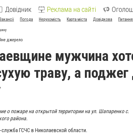
Довідник
Реклама на сайті
Оголо
Вакансії
Погода
Нерухомість
Карта міста
Довідкова
Питання
шину
йне джерело
аевщине мужчина хот
сухую траву, а поджег
у
ние о пожаре на открытой территории на ул. Шапаренко с.
ого района.
-служба ГСЧС в Николаевской области.