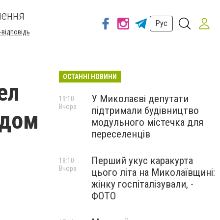
шення
Рус
-відповідь
ОСТАННІ НОВИНИ
ел
У Миколаєві депутати
19:10
Вчора
підтримали будівництво
 дом
модульного містечка для
переселенців
Перший укус каракурта
18:10
Вчора
цього літа на Миколаївщині:
жінку госпіталізували, -
ФОТО