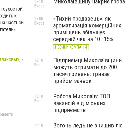
Миколаївщину накриє гроза
17:10
Вчора
 сухостой,
ходить к
«Тихий продавець»: як
17:00
 на частной
Вчора
ароматизація комерційних
гатель»
приміщень збільшує
середній чек на 10–15%
НОВИНИ КОМПАНІЙ
злаковых, -
Підприємці Миколаївщини
16:10
Вчора
можуть отримати до 200
тисяч гривень: триває
прийом заявок
Робота Миколаїв: ТОП
15:10
Вчора
вакансій від міських
підприємств
 оцінити
Вогонь ледь не знищив ліс
14:10