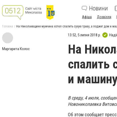
Новини
Афіша
Дозвілля
Головна
На Николаевщине мужчина хотел спалить сухую траву, а поджег дом и ма
13:52, 5 липня 2018 р.
Наді
На Никол
Маргарита Колос
спалить 
и машин
В среду, 4 июля, сообще
Новониколаевка Витовск
Об этом сообщает пресс