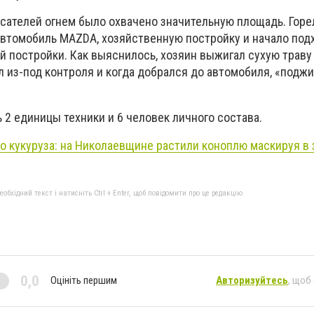
сателей огнем было охвачено значительную площадь. Горел
автомобиль MAZDA, хозяйственную постройку и начало под
 постройки. Как выяснилось, хозяин выжигал сухую траву
 из-под контроля и когда добрался до автомобиля, «поджи
2 единицы техники и 6 человек личного состава.
о кукуруза: на Николаевщине растили коноплю маскируя в 
бхідний текст і натисніть Ctrl + Enter, щоб повідомити про це редакцію
0,0
Оцініть першим
Авторизуйтесь
, щоб