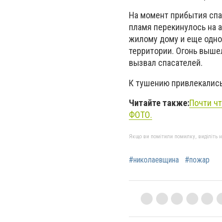
На момент прибытия спа
пламя перекинулось на 
жилому дому и еще одной
территории. Огонь вышел
вызвал спасателей.
К тушению привлекались 
Читайте также:
Почти чт
ФОТО.
Якщо ви помітили помилку, виділіть нео
#николаевщина
#пожар