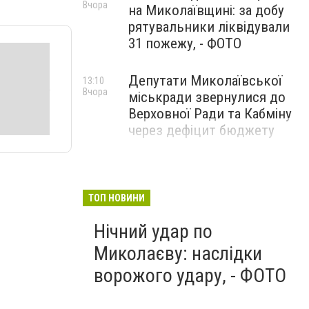
Вчора
на Миколаївщині: за добу
рятувальники ліквідували
31 пожежу, - ФОТО
Депутати Миколаївської
13:10
Вчора
міськради звернулися до
Верховної Ради та Кабміну
через дефіцит бюджету
ТОП НОВИНИ
Нічний удар по
Миколаєву: наслідки
ворожого удару, - ФОТО