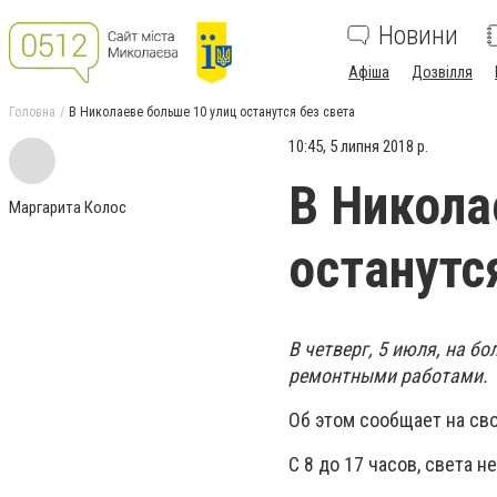
Новини
Афіша
Дозвілля
Головна
В Николаеве больше 10 улиц останутся без света
10:45, 5 липня 2018 р.
В Никола
Маргарита Колос
останутс
В четверг, 5 июля, на б
ремонтными работами.
Об этом сообщает на св
С 8 до 17 часов, света н