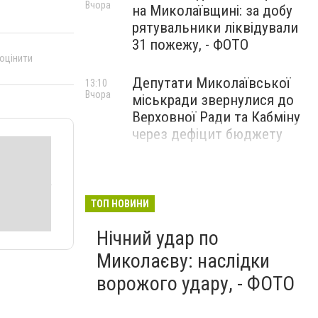
Вчора
на Миколаївщині: за добу
рятувальники ліквідували
31 пожежу, - ФОТО
 оцінити
Депутати Миколаївської
13:10
Вчора
міськради звернулися до
Верховної Ради та Кабміну
через дефіцит бюджету
ТОП НОВИНИ
Нічний удар по
Миколаєву: наслідки
ворожого удару, - ФОТО