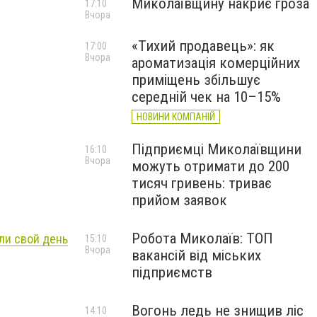
Миколаївщину накриє гроза
17:10
Вчора
«Тихий продавець»: як
17:00
Вчора
ароматизація комерційних
приміщень збільшує
середній чек на 10–15%
НОВИНИ КОМПАНІЙ
Підприємці Миколаївщини
16:10
Вчора
можуть отримати до 200
тисяч гривень: триває
прийом заявок
Робота Миколаїв: ТОП
ли свой день
15:10
Вчора
вакансій від міських
підприємств
Вогонь ледь не знищив ліс
14:10