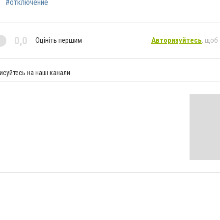
#отключение
0,0
Оцініть першим
Авторизуйтесь
, щоб
исуйтесь на наші канали