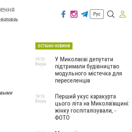
шення
Рус
-відповідь
ОСТАННІ НОВИНИ
У Миколаєві депутати
19:10
Вчора
підтримали будівництво
модульного містечка для
переселенців
новыми
Перший укус каракурта
18:10
Вчора
цього літа на Миколаївщині:
жінку госпіталізували, -
ФОТО