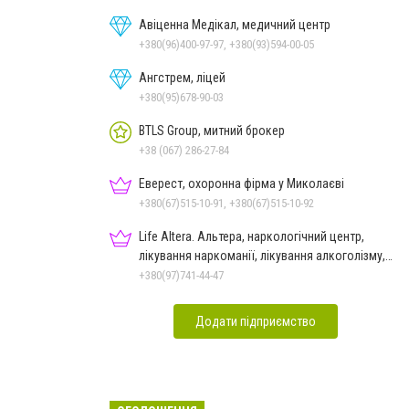
Авіценна Медікал, медичний центр
+380(96)400-97-97, +380(93)594-00-05
Ангстрем, ліцей
+380(95)678-90-03
BTLS Group, митний брокер
+38 (067) 286-27-84
Еверест, охоронна фірма у Миколаєві
+380(67)515-10-91, +380(67)515-10-92
Life Altera. Альтера, наркологічний центр,
лікування наркоманії, лікування алкоголізму,
зняття ломки
+380(97)741-44-47
Додати підприємство