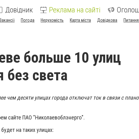
Довідник
Реклама на сайті
Оголо
Вакансії
Погода
Нерухомість
Карта міста
Довідкова
Питання
еве больше 10 улиц
я без света
олее чем десяти улицах города отключат ток в связи с пла
оем сайте ПАО "Николаевоблэнерго".
е будет на таких улицах: