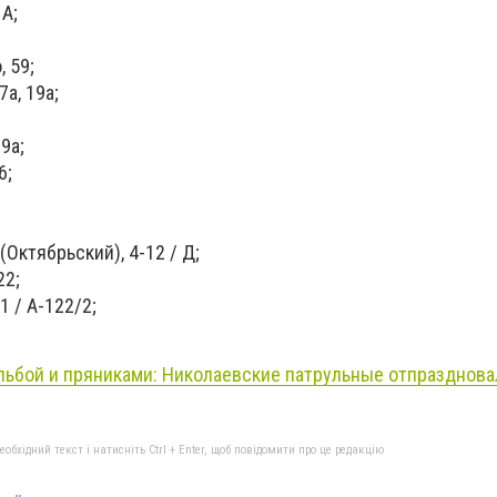
 А;
, 59;
7а, 19а;
9а;
6;
(Октябрьский), 4-12 / Д;
22;
1 / А-122/2;
льбой и пряниками: Николаевские патрульные отпразднова
бхідний текст і натисніть Ctrl + Enter, щоб повідомити про це редакцію