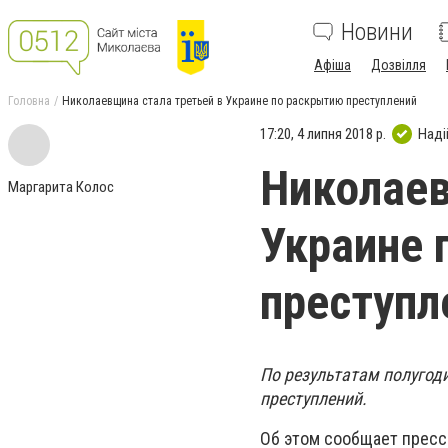
Новини
Афіша
Дозвілля
Головна
Николаевщина стала третьей в Украине по раскрытию преступлений
17:20, 4 липня 2018 р.
Наді
Николаев
Маргарита Колос
Украине 
преступл
По результатам полугод
преступлений.
Об этом сообщает пресс