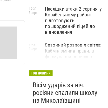
 оцінити
Наслідки атаки 2 серпня: у
17:30
Вчора
Корабельному районі
підготовують
пошкоджений ліцей до
відновлення
Сезонний розподіл світла:
16:30
Вчора
Кабмін змінив правила
формування переліків
критичних об'єктів
ТОП НОВИНИ
Вісім ударів за ніч:
росіяни спалили школу
на Миколаївщині