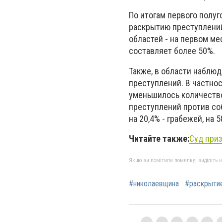
По итогам первого полуг
раскрытию преступлений
областей - на первом м
составляет более 50%.
Также, в области наблю
преступлений. В частнос
уменьшилось количество
преступлений против соб
на 20,4% - грабежей, на 
Читайте также:
Суд при
Якщо ви помітили помилку, виділіть нео
#николаевщина
#раскрыти