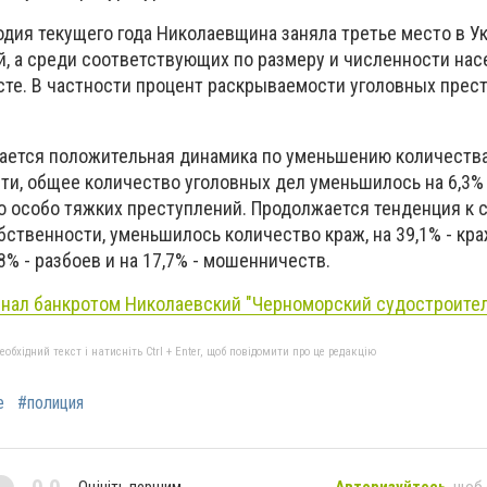
одия текущего года Николаевщина заняла третье место в У
, а среди соответствующих по размеру и численности нас
есте. В частности процент раскрываемости уголовных прес
дается положительная динамика по уменьшению количеств
ти, общее количество уголовных дел уменьшилось на 6,3% 
 особо тяжких преступлений. Продолжается тенденция к
ственности, уменьшилось количество краж, на 39,1% - краж
58% - разбоев и на 17,7% - мошенничеств.
знал банкротом Николаевский "Черноморский судостроител
бхідний текст і натисніть Ctrl + Enter, щоб повідомити про це редакцію
е
#полиция