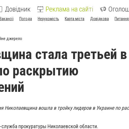
Довідник
Реклама на сайті
Оголо
Вакансії
Погода
Нерухомість
Карта міста
Довідкова
Питання
йне джерело
щина стала третьей в
по раскрытию
ений
ия Николаевщина вошла в тройку лидеров в Украине по р
-служба прокуратуры Николаевской области.