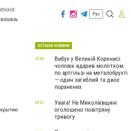
шення
Рус
-відповідь
ОСТАННІ НОВИНИ
Вибух у Великій Коренисі:
10:00
чоловік вдарив молотком
по артгільзі на металобрухті
— один загиблий та двоє
поранених
Увага! На Миколаївщині
09:51
оголошено повітряну
аскрытию
тривогу