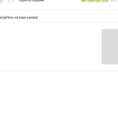
0,0
Оцініть першим
Авторизуйтесь
, щоб
исуйтесь на наші канали