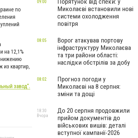
Порятунок від спеки: у
09:00
Миколаєві встановили нові
краине по
системи охолодження
еления
повітря
туплений
Ворог атакував портову
08:05
а
інфраструктуру Миколаєва
и на 12,1%
та три райони області:
 снижению
наслідки обстрілів за добу
 из квартир,
Прогноз погоди у
08:02
ьный завод".
Миколаєві на 8 серпня:
зміни та дощі
До 20 серпня продовжили
18:30
Вчора
прийом документів до
військових вишів: деталі
вступної кампанії-2026