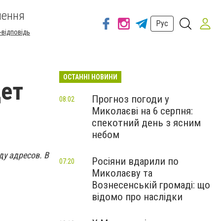
шення
Рус
-відповідь
ОСТАННІ НОВИНИ
дет
Прогноз погоди у
08:02
Миколаєві на 6 серпня:
спекотний день з ясним
небом
ду адресов. В
Росіяни вдарили по
07:20
Миколаєву та
Вознесенській громаді: що
відомо про наслідки