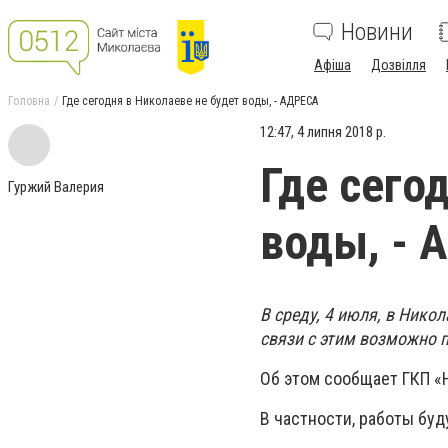
Новини
Афіша
Дозвілля
Головна
Где сегодня в Николаеве не будет воды, - АДРЕСА
12:47, 4 липня 2018 р.
Где сего
Гуржий Валерия
воды, - 
В среду, 4 июля, в Нико
связи с этим возможно 
Об этом сообщает ГКП «
В частности, работы буд