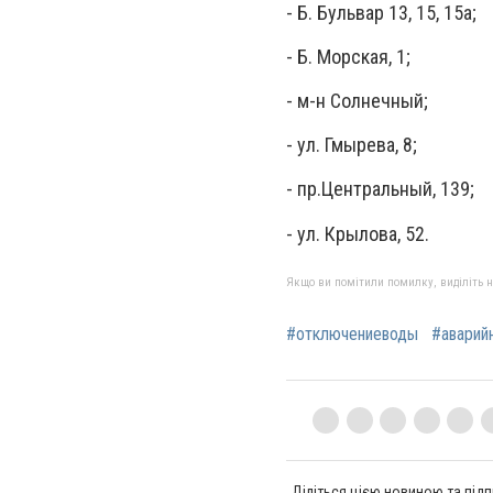
- Б. Бульвар 13, 15, 15а;
- Б. Морская, 1;
- м-н Солнечный;
- ул. Гмырева, 8;
- пр.Центральный, 139;
- ул. Крылова, 52.
Якщо ви помітили помилку, виділіть нео
#отключениеводы
#аварий
Діліться цією новиною та підп