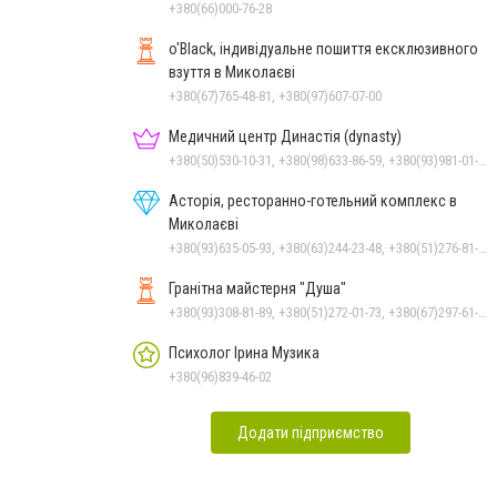
+380(66)000-76-28
o'Black, індивідуальне пошиття ексклюзивного
взуття в Миколаєві
+380(67)765-48-81, +380(97)607-07-00
Медичний центр Династія (dynasty)
+380(50)530-10-31, +380(98)633-86-59, +380(93)981-01-61
Асторія, ресторанно-готельний комплекс в
Миколаєві
+380(93)635-05-93, +380(63)244-23-48, +380(51)276-81-65, +380(93)361-03-37, +380(95)172-60-42, +380(51)277-66-77, +380(68)916-39-76
Гранітна майстерня "Душа"
+380(93)308-81-89, +380(51)272-01-73, +380(67)297-61-89, +38(093) 308-81-96
Психолог Ірина Музика
+380(96)839-46-02
Додати підприємство