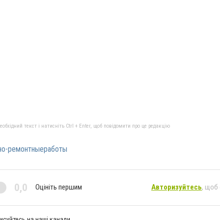
бхідний текст і натисніть Ctrl + Enter, щоб повідомити про це редакцію
но-ремонтныеработы
0,0
Оцініть першим
Авторизуйтесь
, щоб
исуйтесь на наші канали