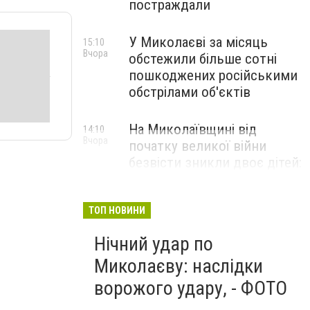
постраждали
У Миколаєві за місяць
15:10
Вчора
обстежили більше сотні
пошкоджених російськими
обстрілами об'єктів
На Миколаївщині від
14:10
Вчора
початку великої війни
безвісти зникли двоє дітей:
ТОП НОВИНИ
Нічний удар по
Миколаєву: наслідки
ворожого удару, - ФОТО