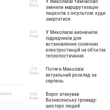
У Миколаєві тимчасово
19:10
Вчора
змінили маршрутизацію
пацієнтів з інсультом: куди
звертатися
У Миколаєві визначили
18:10
Вчора
підрядників для
встановлення сонячних
електростанцій на об'єктах
теплопостачання
Потяги Миколаїв:
17:10
Вчора
актуальний розклад на
серпень
Ворог атакував
 оцінити
16:05
Вчора
Вознесенську громаду:
шестеро людей