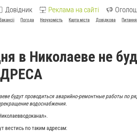
Довідник
Реклама на сайті
Оголо
Вакансії
Погода
Нерухомість
Карта міста
Довідкова
Питання
дня в Николаеве не бу
АДРЕСА
лаеве будут проводиться аварийно-ремонтные работы по ря
прекращение водоснабжения.
Николаевводоканал».
ут вестись по таким адресам: