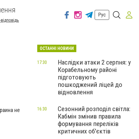
шення
Рус
-відповідь
ОСТАННІ НОВИНИ
Наслідки атаки 2 серпня: у
17:30
Корабельному районі
підготовують
пошкоджений ліцей до
відновлення
Сезонний розподіл світла:
16:30
краина не
Кабмін змінив правила
формування переліків
критичних об'єктів