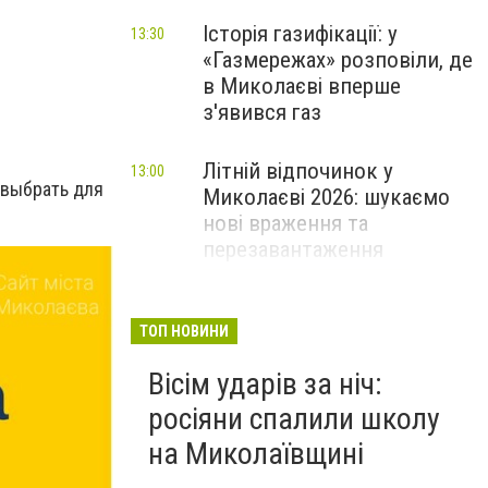
Історія газифікації: у
13:30
«Газмережах» розповіли, де
в Миколаєві вперше
з'явився газ
Літній відпочинок у
13:00
 выбрать для
Миколаєві 2026: шукаємо
нові враження та
перезавантаження
ПАРТНЕРСЬКИЙ СПЕЦПРОЄКТ
Як миколаївцям пережити
12:30
ТОП НОВИНИ
спеку: практичні поради,
Вісім ударів за ніч:
прохолодний транспорт та
нові локації з
росіяни спалили школу
«туманчиками»
на Миколаївщині