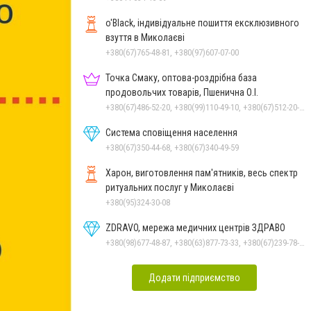
o'Black, індивідуальне пошиття ексклюзивного
взуття в Миколаєві
+380(67)765-48-81, +380(97)607-07-00
Точка Смаку, оптова-роздрібна база
продовольчих товарів, Пшенична О.І.
+380(67)486-52-20, +380(99)110-49-10, +380(67)512-20-35
Система сповіщення населення
+380(67)350-44-68, +380(67)340-49-59
Харон, виготовлення пам'ятників, весь спектр
ритуальних послуг у Миколаєві
+380(95)324-30-08
ZDRAVO, мережа медичних центрів ЗДРАВО
+380(98)677-48-87, +380(63)877-73-33, +380(67)239-78-51
Додати підприємство