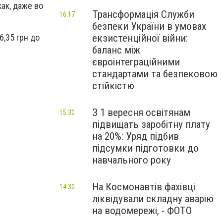
ак, даже во
Трансформація Служби
16:17
безпеки України в умовах
6,35 грн до
екзистенційної війни:
баланс між
євроінтеграційними
стандартами та безпековою
стійкістю
З 1 вересня освітянам
15:30
підвищать заробітну плату
на 20%: Уряд підбив
підсумки підготовки до
навчального року
На Космонавтів фахівці
14:30
ліквідували складну аварію
на водомережі, - ФОТО