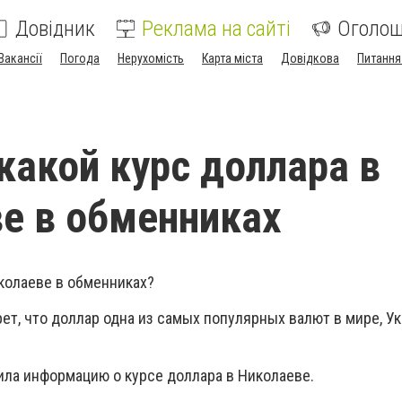
Довідник
Реклама на сайті
Оголо
Вакансії
Погода
Нерухомість
Карта міста
Довідкова
Питання
 какой курс доллара в
е в обменниках
иколаеве в обменниках?
крет, что доллар одна из самых популярных валют в мире, У
ила информацию о курсе доллара в Николаеве.