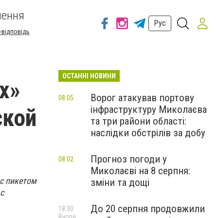
шення
Рус
-відповідь
ОСТАННІ НОВИНИ
х»
Ворог атакував портову
08:05
інфраструктуру Миколаєва
ской
та три райони області:
наслідки обстрілів за добу
Прогноз погоди у
08:02
Миколаєві на 8 серпня:
 с пикетом
зміни та дощі
с
До 20 серпня продовжили
18:30
Вчора