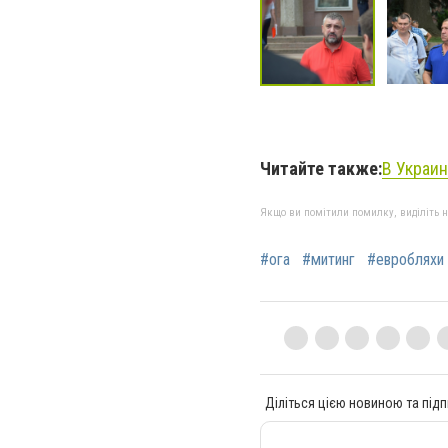
Читайте также:
В Украин
Якщо ви помітили помилку, виділіть нео
#ога
#митинг
#евробляхи
Діліться цією новиною та підп