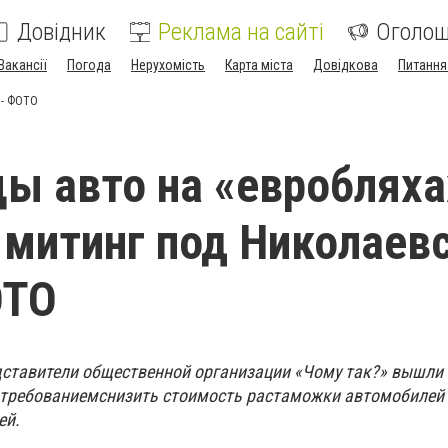
Довідник
Реклама на сайті
Оголо
Вакансії
Погода
Нерухомість
Карта міста
Довідкова
Питання
 - ФОТО
ы авто на «евробляха
 митинг под Николаев
ОТО
едставители общественной организации «Чому так?» вышли
 требованиемснизить стоимость растаможки автомобилей 
ей.