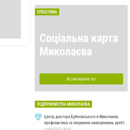
СПЕЦТЕМА
Соціальна карта
Миколаєва
Всі матеріали тут
ПІДПРИЄМСТВА МИКОЛАЄВА
Центр доктора Бубновського в Миколаєві,
профілактика та лікування захворювань хребта
і суглобів
+380(50)472-99-00