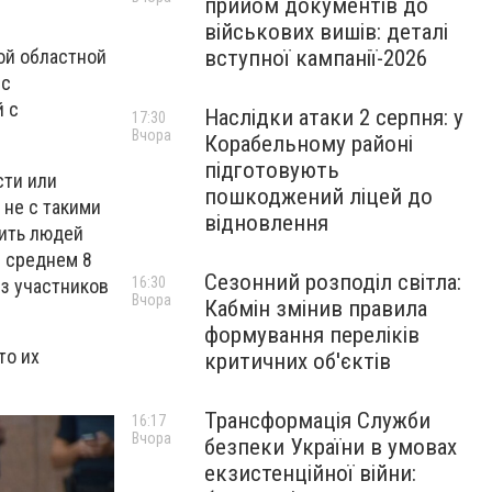
прийом документів до
військових вишів: деталі
вступної кампанії-2026
ой областной
 с
й с
Наслідки атаки 2 серпня: у
17:30
Вчора
Корабельному районі
підготовують
сти или
пошкоджений ліцей до
не с такими
відновлення
вить людей
в среднем 8
Сезонний розподіл світла:
16:30
из участников
Вчора
Кабмін змінив правила
формування переліків
то их
критичних об'єктів
Трансформація Служби
16:17
Вчора
безпеки України в умовах
екзистенційної війни: