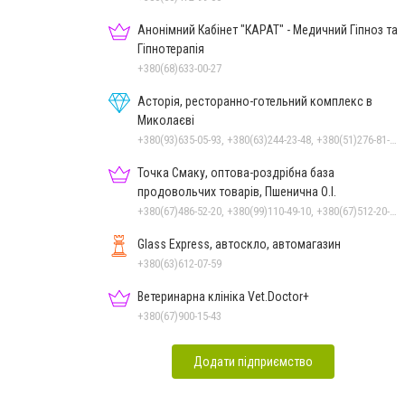
Анонімний Кабінет "КАРАТ" - Медичний Гіпноз та
Гіпнотерапія
+380(68)633-00-27
Асторія, ресторанно-готельний комплекс в
Миколаєві
+380(93)635-05-93, +380(63)244-23-48, +380(51)276-81-65, +380(93)361-03-37, +380(95)172-60-42, +380(51)277-66-77, +380(68)916-39-76
Точка Смаку, оптова-роздрібна база
продовольчих товарів, Пшенична О.І.
+380(67)486-52-20, +380(99)110-49-10, +380(67)512-20-35
Glass Express, автоскло, автомагазин
+380(63)612-07-59
Ветеринарна клініка Vet.Doctor+
+380(67)900-15-43
Додати підприємство