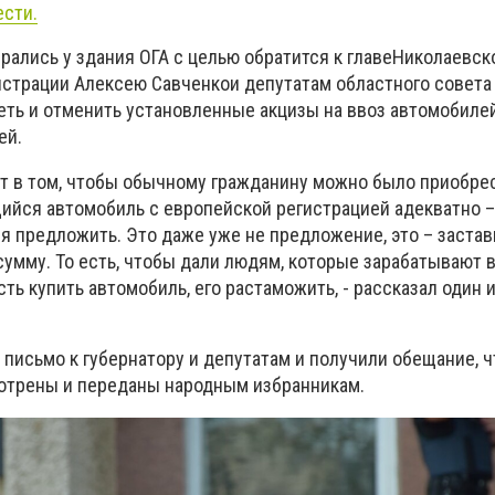
сти.
рались у здания ОГА с целью обратится к главеНиколаевск
страции Алексею Савченкои депутатам областного совета
ть и отменить установленные акцизы на ввоз автомобиле
ей.
т в том, чтобы обычному гражданину можно было приобре
йся автомобиль с европейской регистрацией адекватно – 
ся предложить. Это даже уже не предложение, это – заста
сумму. То есть, чтобы дали людям, которые зарабатывают 
ть купить автомобиль, его растаможить, - рассказал один 
письмо к губернатору и депутатам и получили обещание, ч
отрены и переданы народным избранникам.