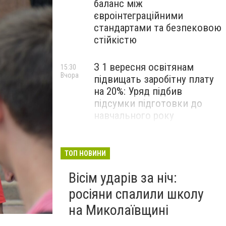
баланс між
євроінтеграційними
стандартами та безпековою
стійкістю
З 1 вересня освітянам
15:30
Вчора
підвищать заробітну плату
на 20%: Уряд підбив
підсумки підготовки до
навчального року
На Космонавтів фахівці
14:30
Вчора
ліквідували складну аварію
ТОП НОВИНИ
на водомережі, - ФОТО
Вісім ударів за ніч:
росіяни спалили школу
на Миколаївщині