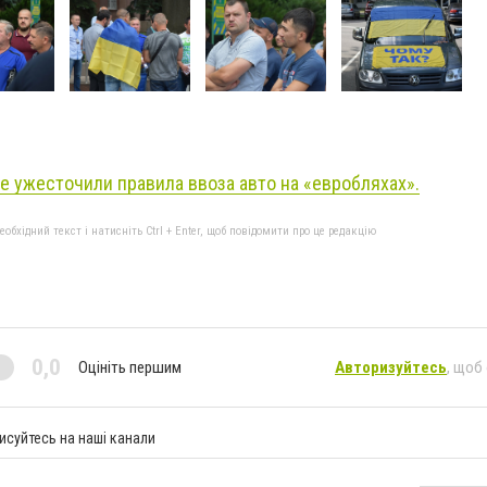
е ужесточили правила ввоза авто на «евробляхах».
бхідний текст і натисніть Ctrl + Enter, щоб повідомити про це редакцію
0,0
Оцініть першим
Авторизуйтесь
, щоб
исуйтесь на наші канали