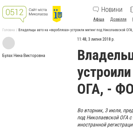
Новини
Афіша
Дозвілля
Головна
Владельцы авто на «евробляхах» устроили митинг под Николаевской ОГА,
11:48, 3 липня 2018 р.
Владельц
Булах Нина Викторовна
устроили
ОГА, - Ф
Во вторник, 3 июля, пр
под Николаевской ОГА с
иностранной регистраци