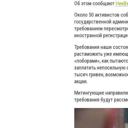
Об этом сообщают
НикВе
Около 50 активистов соб
государственной админи
требованием пересмотре
иностранной регистраци
Требования наши состоя
растаможить уже имеющи
«поборами», как пытают
заплатить непосильную 
тысяч гривен, возможнос
акции.
Митингующие направили 
требования будут рассм