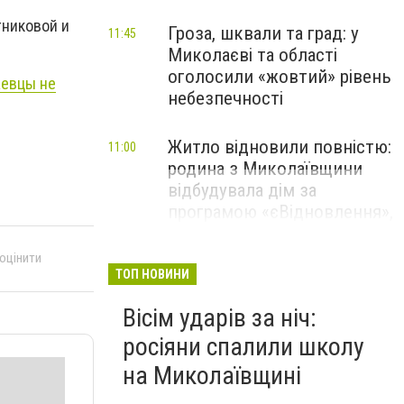
тниковой и
Гроза, шквали та град: у
11:45
Миколаєві та області
оголосили «жовтий» рівень
аевцы не
небезпечності
Житло відновили повністю:
11:00
родина з Миколаївщини
відбудувала дім за
програмою «єВідновлення»,
- ФОТО
 оцінити
ТОП НОВИНИ
Вісім ударів за ніч:
росіяни спалили школу
на Миколаївщині