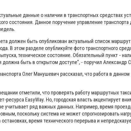
ктуальные данные о наличии в транспортных средствах ус
ского состояния. Данное поручение управление транспорта
недель.
овета должен быть опубликован актуальный список маршрут
ода. В этом разделе опубликуйте фото транспортного сред
выпуска, техническое состояние. Обязательный пункт - нал
 должна быть в открытом доступе", - поручил Александр 
ранспорта Олег Манушевич рассказал, что работа в данном
овещании отметили, что проверять работу маршрутных такс
т-ресурса EasyWay. Но, городская власть акцентирует вни
не учитывает ряд важных данных. Например, время проезд
овным, поскольку система не может спрогнозировать нагру
а остановках, время технического перерыва и непредсказ