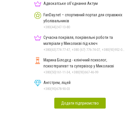
Адвокатське об'єднання Актум
FanDay.net – спортивний портал для справжніх
уболівальників
+380(44)247-13-80
Сучасна покрівля, покрівельні роботи та
матеріали у Миколаєві під ключ
+380(63)774-77-47, +380 (67) 776-74-07, +380(93)952-02-91
Марина Білодєд - клінічний психолог,
психотерапевт та супервізор у Миколаєві
+380(50)161-11-34, +380(93)667-46-99
Ангстрем, ліцей
+380(95)678-90-03
Додати підприємство