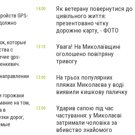
Як ветерану повернутися до
14:00
цивільного життя:
тройств GPS-
презентовано чітку
 должно
дорожню карту, - ФОТО
ок, которые
Увага! На Миколаївщині
13:10
ства с
оголошено повітряну
ичие gps-
тривогу
Сенкевич.
 направлении
На трьох популярних
13:00
пляжах Миколаєва у воді
виявили кишкову паличку
и горожани
мание на том,
Ударив сапою під час
12:00
а в
частування: у Миколаєві
зки дорог,
затримали чоловіка за
уемые
вбивство знайомого