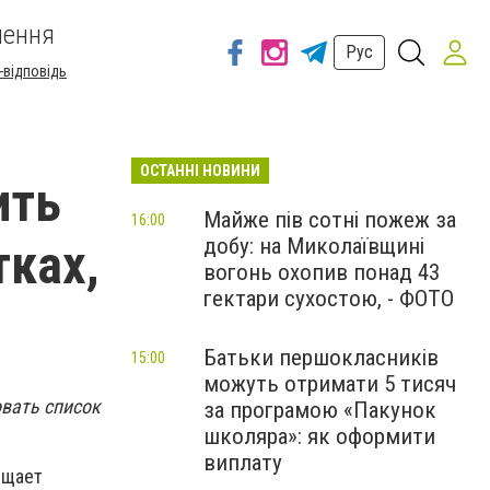
шення
Рус
-відповідь
ОСТАННІ НОВИНИ
ить
Майже пів сотні пожеж за
16:00
добу: на Миколаївщині
тках,
вогонь охопив понад 43
гектари сухостою, - ФОТО
Батьки першокласників
15:00
можуть отримати 5 тисяч
вать список
за програмою «Пакунок
школяра»: як оформити
виплату
бщает