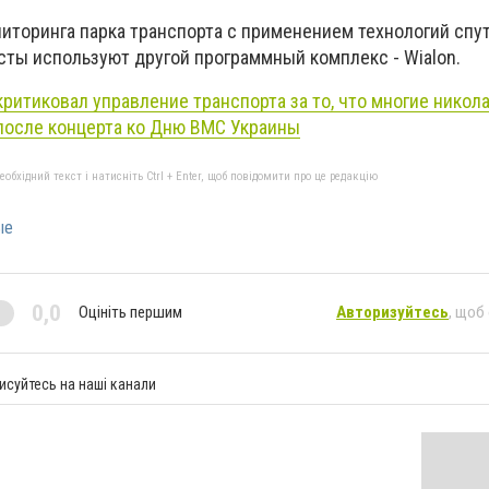
ниторинга парка транспорта с применением технологий спу
сты используют другой программный комплекс - Wialon.
ритиковал управление транспорта за то, что многие никол
после концерта ко Дню ВМС Украины
бхідний текст і натисніть Ctrl + Enter, щоб повідомити про це редакцію
ые
0,0
Оцініть першим
Авторизуйтесь
, щоб
исуйтесь на наші канали