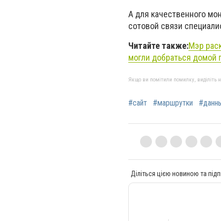
А для качественного мо
сотовой связи специали
Читайте также:
Мэр раск
могли добраться домой 
Якщо ви помітили помилку, виділіть нео
#сайт
#маршрутки
#данн
Діліться цією новиною та підп