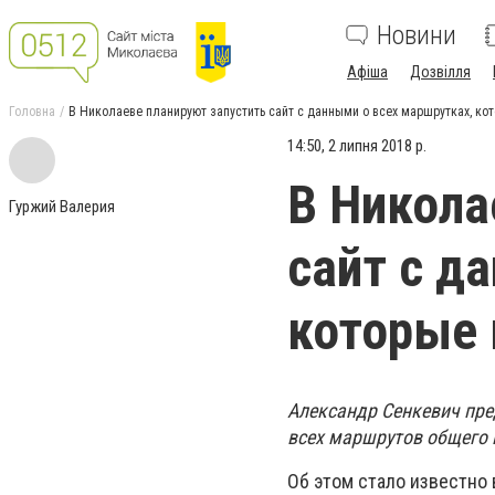
Новини
Афіша
Дозвілля
Головна
В Николаеве планируют запустить сайт с данными о всех маршрутках, кот
14:50, 2 липня 2018 р.
В Никола
Гуржий Валерия
сайт с д
которые 
Александр Сенкевич пре
всех маршрутов общего 
Об этом стало известно 