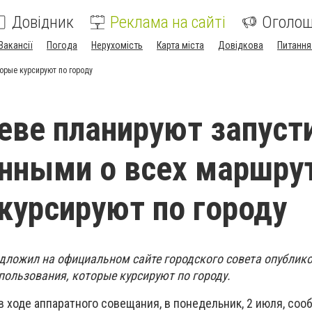
Довідник
Реклама на сайті
Оголо
Вакансії
Погода
Нерухомість
Карта міста
Довідкова
Питання
орые курсируют по городу
еве планируют запуст
анными о всех маршру
курсируют по городу
дложил на официальном сайте городского совета опублико
пользования, которые курсируют по городу.
в ходе аппаратного совещания, в понедельник, 2 июля, соо