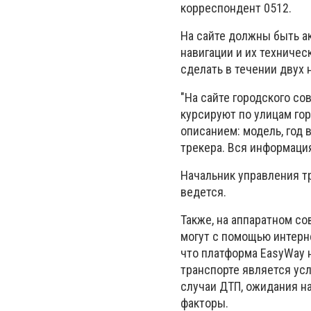
корреспондент 0512.
На сайте должны быть а
навигации и их техниче
сделать в течении двух 
"На сайте городского с
курсируют по улицам гор
описанием: модель, год 
трекера. Вся информация
Начальник управления т
ведется.
Также, на аппаратном с
могут с помощью интерне
что платформа EasyWay 
транспорте является усл
случаи ДТП, ожидания н
факторы.