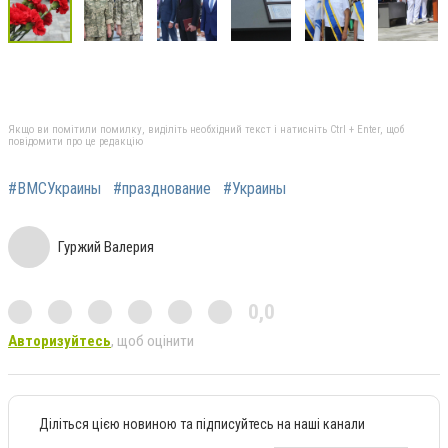
Якщо ви помітили помилку, виділіть необхідний текст і натисніть Ctrl + Enter, щоб
повідомити про це редакцію
#ВМСУкраины
#празднование
#Украины
Гуржий Валерия
0,0
Авторизуйтесь
, щоб оцінити
Діліться цією новиною та підписуйтесь на наші канали