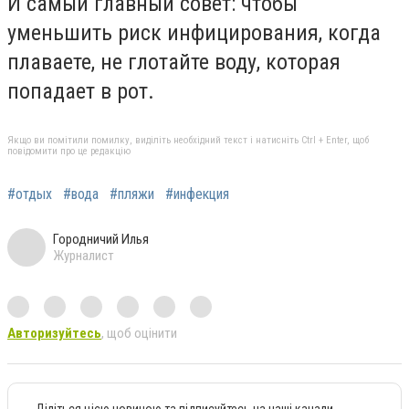
И самый главный совет: чтобы
уменьшить риск инфицирования, когда
плаваете, не глотайте воду, которая
попадает в рот.
Якщо ви помітили помилку, виділіть необхідний текст і натисніть Ctrl + Enter, щоб
повідомити про це редакцію
#отдых
#вода
#пляжи
#инфекция
Городничий Илья
Журналист
Авторизуйтесь
, щоб оцінити
Діліться цією новиною та підписуйтесь на наші канали