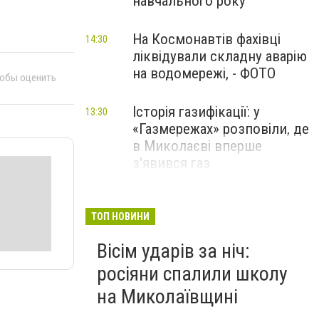
навчального року
На Космонавтів фахівці
14:30
ліквідували складну аварію
на водомережі, - ФОТО
тобы оценить
Історія газифікації: у
13:30
«Газмережах» розповіли, де
в Миколаєві вперше
з'явився газ
Літній відпочинок у
13:00
Миколаєві 2026: шукаємо
ТОП НОВИНИ
нові враження та
Вісім ударів за ніч:
перезавантаження
росіяни спалили школу
ПАРТНЕРСЬКИЙ СПЕЦПРОЄКТ
на Миколаївщині