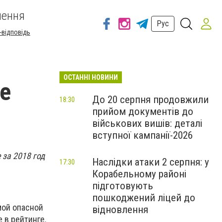
шення
Рус
-відповідь
ОСТАННІ НОВИНИ
ге
До 20 серпня продовжили
18:30
прийом документів до
військових вишів: деталі
вступної кампанії-2026
 за 2018 год
Наслідки атаки 2 серпня: у
17:30
Корабельному районі
підготовують
пошкоджений ліцей до
мой опасной
відновлення
 в рейтинге.