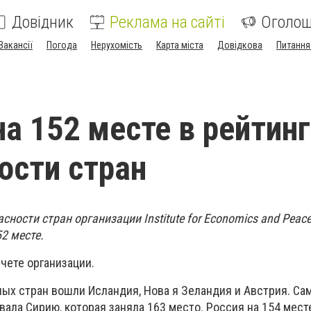
Довідник
Реклама на сайті
Оголо
Вакансії
Погода
Нерухомість
Карта міста
Довідкова
Питання
на 152 месте в рейтин
ости стран
сности стран организации Institute for Economics and Peace
2 месте.
чете организации.
ных стран вошли Исландия, Нова я Зеландия и Австрия. Са
вала Сирию, которая заняла 163 место. Россия на 154 месте