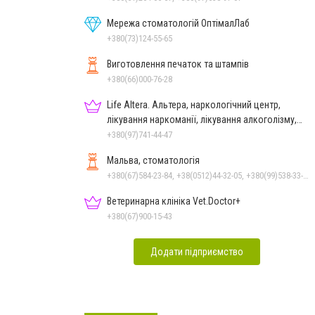
Мережа стоматологій ОптімалЛаб
+380(73)124-55-65
Виготовлення печаток та штампів
+380(66)000-76-28
Life Altera. Альтера, наркологічний центр,
лікування наркоманії, лікування алкоголізму,
зняття ломки
+380(97)741-44-47
Мальва, стоматологія
+380(67)584-23-84, +38(0512)44-32-05, +380(99)538-33-25, +380(63)977-35-54
Ветеринарна клініка Vet.Doctor+
+380(67)900-15-43
Додати підприємство