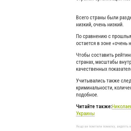
Всего страны были разде
низкий, очень низкий.
По сравнению с прошлым 
остается в зоне «очень 
Чтобы составить рейтин
странах, масштабы внут
качественных показател
Учитывались также след
криминальности, количес
подобное.
Читайте также:
Николае
Украины
Якщо ви помітили помилку, виділіть нео