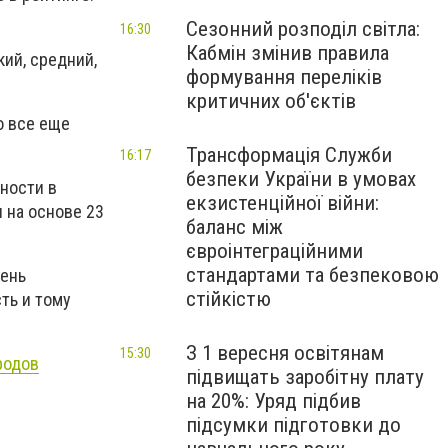
Сезонний розподіл світла:
16:30
Кабмін змінив правила
ий, средний,
формування переліків
критичних об'єктів
о все еще
Трансформація Служби
16:17
безпеки України в умовах
ности в
екзистенційної війни:
 на основе 23
баланс між
євроінтеграційними
стандартами та безпековою
вень
стійкістю
ть и тому
З 1 вересня освітянам
15:30
родов
підвищать заробітну плату
на 20%: Уряд підбив
підсумки підготовки до