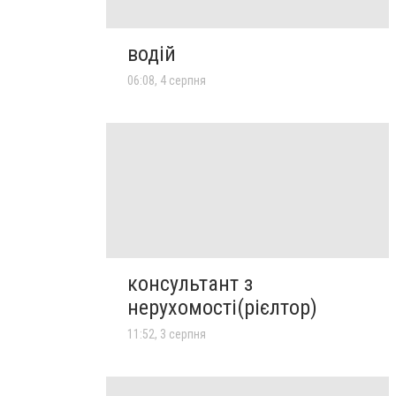
водій
06:08, 4 серпня
консультант з
нерухомості(рієлтор)
11:52, 3 серпня