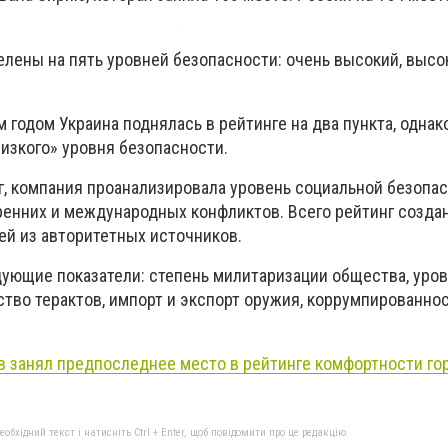
лены на пять уровней безопасности: очень высокий, высок
годом Украина поднялась в рейтинге на два пункта, однак
низкого» уровня безопасности.
г, компания проанализировала уровень социальной безопас
ренних и международных конфликтов. Всего рейтинг создан
ей из авторитетных источников.
ующие показатели: степень милитаризации общества, уро
тво терактов, импорт и экспорт оружия, коррумпированнос
в занял предпоследнее место в рейтинге комфортности го
бхідний текст і натисніть Ctrl + Enter, щоб повідомити про це редакцію