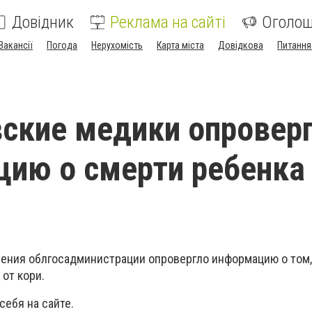
Довідник
Реклама на сайті
Оголо
Вакансії
Погода
Нерухомість
Карта міста
Довідкова
Питання
ские медики опровер
ию о смерти ребенка
ения облгосадминистрации опровергло информацию о том,
от кори.
себя на сайте.