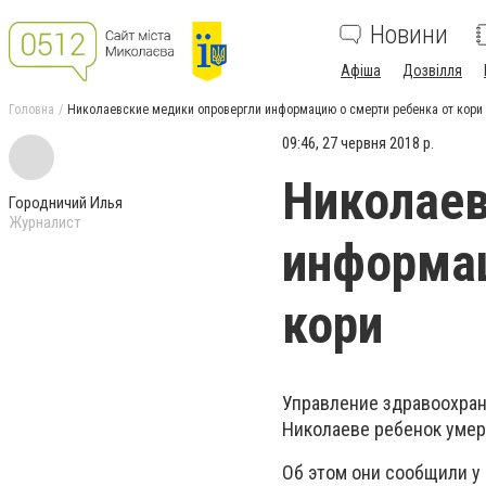
Новини
Афіша
Дозвілля
Головна
Николаевские медики опровергли информацию о смерти ребенка от кори
09:46, 27 червня 2018 р.
Николаев
Городничий Илья
Журналист
информац
кори
Управление здравоохран
Николаеве ребенок умер 
Об этом они сообщили у 