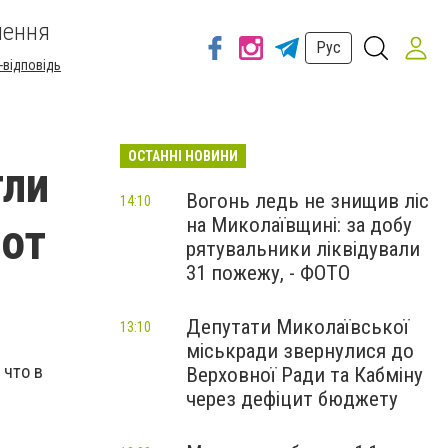
шення
Рус
-відповідь
ОСТАННІ НОВИНИ
гли
Вогонь ледь не знищив ліс
14:10
на Миколаївщині: за добу
 от
рятувальники ліквідували
31 пожежу, - ФОТО
Депутати Миколаївської
13:10
міськради звернулися до
 что в
Верховної Ради та Кабміну
через дефіцит бюджету