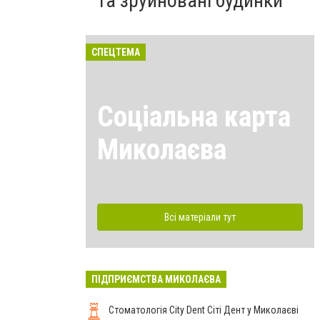
та зруйновані будинки
СПЕЦТЕМА
Соціальна карта
Миколаєва
Всі матеріали тут
ПІДПРИЄМСТВА МИКОЛАЄВА
Стоматологія City Dent Сіті Дент у Миколаєві