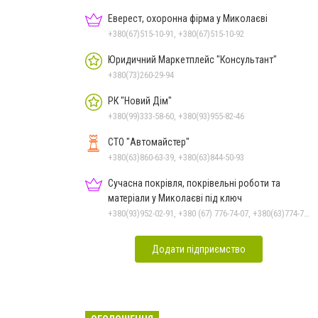
Еверест, охоронна фірма у Миколаєві
+380(67)515-10-91, +380(67)515-10-92
Юридичний Маркетплейс "Консультант"
+380(73)260-29-94
РК "Новий Дім"
+380(99)333-58-60, +380(93)955-82-46
СТО "Автомайстер"
+380(63)860-63-39, +380(63)844-50-93
Сучасна покрівля, покрівельні роботи та
матеріали у Миколаєві під ключ
+380(93)952-02-91, +380 (67) 776-74-07, +380(63)774-77-47
Додати підприємство