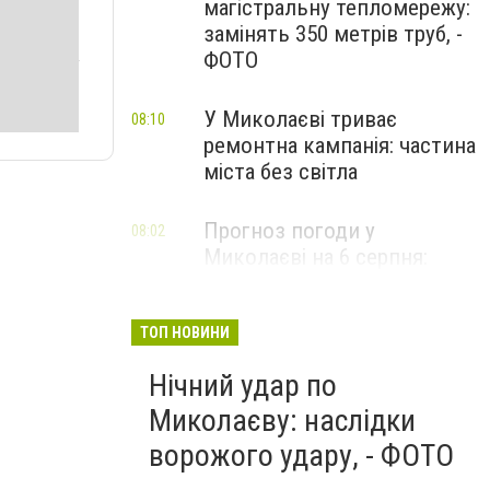
магістральну тепломережу:
замінять 350 метрів труб, -
ФОТО
У Миколаєві триває
08:10
ремонтна кампанія: частина
міста без світла
Прогноз погоди у
08:02
Миколаєві на 6 серпня:
спекотний день з ясним
небом
ТОП НОВИНИ
Нічний удар по
Миколаєву: наслідки
ворожого удару, - ФОТО