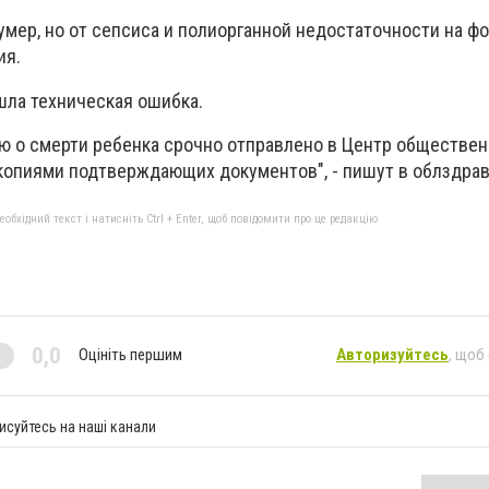
умер, но от сепсиса и полиорганной недостаточности на ф
ия.
шла техническая ошибка.
 о смерти ребенка срочно отправлено в Центр обществен
копиями подтверждающих документов", - пишут в облздрав
бхідний текст і натисніть Ctrl + Enter, щоб повідомити про це редакцію
0,0
Оцініть першим
Авторизуйтесь
, щоб
исуйтесь на наші канали