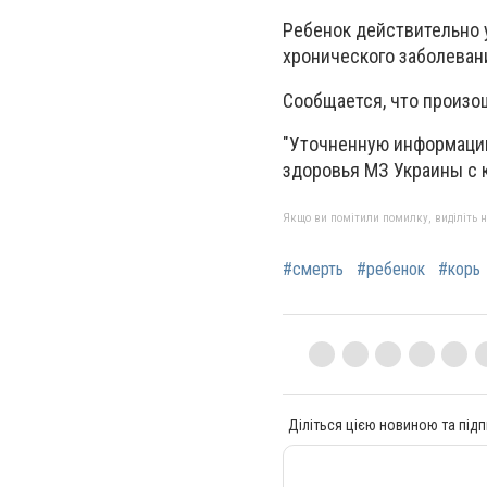
Ребенок действительно 
хронического заболеван
Сообщается, что произо
"Уточненную информацию
здоровья МЗ Украины с 
Якщо ви помітили помилку, виділіть нео
#смерть
#ребенок
#корь
Діліться цією новиною та підп