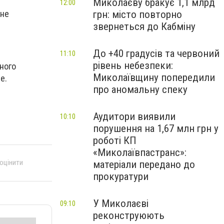
Миколаєву бракує 1,1 млрд
12:00
грн: місто повторно
оне
звернеться до Кабміну
До +40 градусів та червоний
11:10
рівень небезпеки:
ного
Миколаївщину попередили
е.
про аномальну спеку
Аудитори виявили
10:10
порушення на 1,67 млн грн у
роботі КП
«Миколаївпастранс»:
 оцінити
матеріали передано до
прокуратури
У Миколаєві
09:10
реконструюють