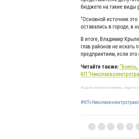
бюджете на такие виды 
"Основной источник это
оставались в городе, в 
В итоге, Владимир Крыл
глав районов не искать 
предприятиям, если это 
Читайте также:
"Боюсь,
КП "Николаевэлектротра
Якщо ви помітили помилку, виділіть нео
#КП«Николаевэлектротранс