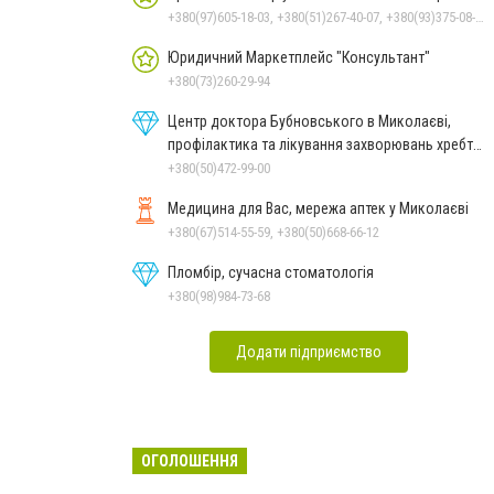
+380(97)605-18-03, +380(51)267-40-07, +380(93)375-08-48
Юридичний Маркетплейс "Консультант"
+380(73)260-29-94
Центр доктора Бубновського в Миколаєві,
профілактика та лікування захворювань хребта
і суглобів
+380(50)472-99-00
Медицина для Вас, мережа аптек у Миколаєві
+380(67)514-55-59, +380(50)668-66-12
Пломбір, сучасна стоматологія
+380(98)984-73-68
Додати підприємство
ОГОЛОШЕННЯ