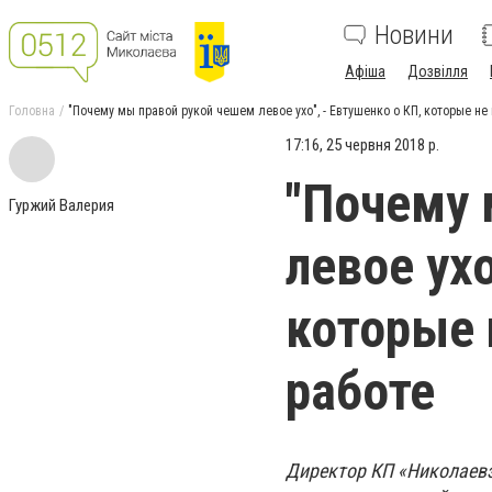
Новини
Афіша
Дозвілля
Головна
"Почему мы правой рукой чешем левое ухо", - Евтушенко о КП, которые не
17:16, 25 червня 2018 р.
"Почему 
Гуржий Валерия
левое ухо
которые 
работе
Директор КП «Николаевэ