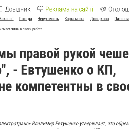
Довідник
Реклама на сайті
Оголо
Вакансії
Погода
Нерухомість
Карта міста
Довідкова
Питання
 компетентны в своей работе
мы правой рукой чеш
", - Евтушенко о КП,
не компетентны в сво
лектротранс» Владимир Евтушенко утверждает, что обрез