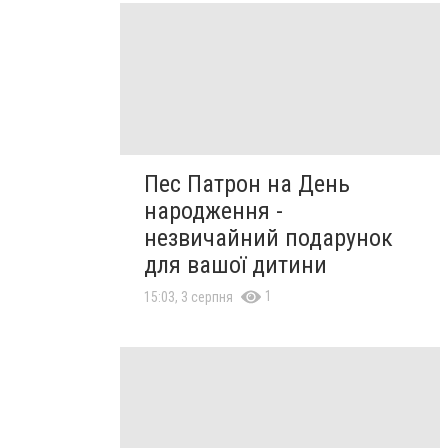
Пес Патрон на День
народження -
незвичайний подарунок
для вашої дитини
1
15:03, 3 серпня