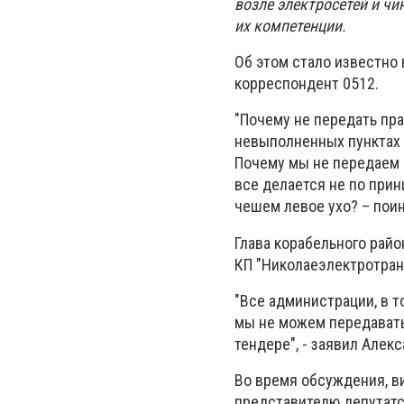
возле электросетей и чи
их компетенции.
Об этом стало известно 
корреспондент 0512.
"Почему не передать пра
невыполненных пунктах 
Почему мы не передаем 
все делается не по при
чешем левое ухо? – пои
Глава корабельного рай
КП "Николаеэлектротран
"Все администрации, в т
мы не можем передавать
тендере", - заявил Алек
Во время обсуждения, в
представителю депутатск