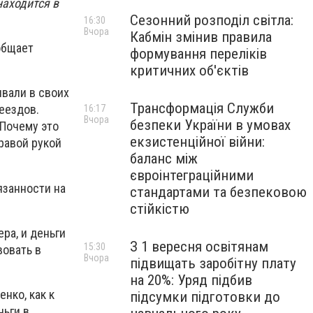
находится в
Сезонний розподіл світла:
16:30
Вчора
Кабмін змінив правила
общает
формування переліків
критичних об'єктів
ывали в своих
Трансформація Служби
еездов.
16:17
Вчора
безпеки України в умовах
 Почему это
екзистенційної війни:
равой рукой
баланс між
євроінтеграційними
язанности на
стандартами та безпековою
стійкістю
ра, и деньги
З 1 вересня освітянам
15:30
вовать в
Вчора
підвищать заробітну плату
на 20%: Уряд підбив
нко, как к
підсумки підготовки до
ньги в