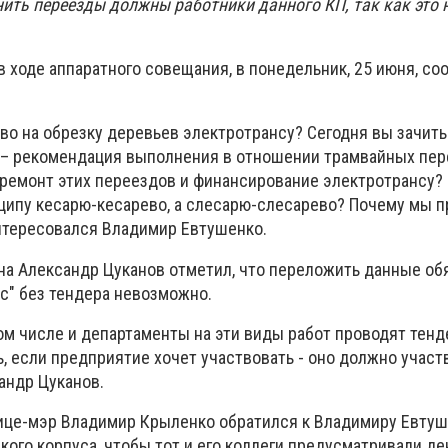
нить переезды должны работники данного КП, так как это 
в ходе аппаратного совещания, в понедельник, 25 июня, со
во на обрезку деревьев электротрансу? Сегодня вы зачит
– рекомендация выполнения в отношении трамвайных пер
ремонт этих переездов и финансирование электротрансу?
нципу кесарю-кесарево, а слесарю-слесарево? Почему мы п
нтересовался Владимир Евтушенко.
она Александр Цуканов отметил, что переложить данные об
с" без тендера невозможно.
ом числе и департаменты на эти виды работ проводят тенде
, если предприятие хочет участвовать - оно должно участ
сандр Цуканов.
ице-мэр Владимир Крыленко обратился к Владимиру Евтуше
ого корпуса, чтобы тот и его коллеги предусматривали де