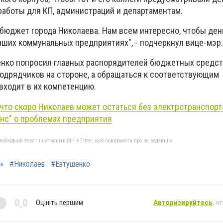
работы для КП, администраций и департаментам.
 бюджет города Николаева. Нам всем интересно, чтобы ден
наших коммунальных предприятиях", - подчеркнул вице-мэр.
енко попросил главных распорядителей бюджетных средств
подрядчиков на стороне, а обращаться к соответствующим
входит в их компетенцию.
 что скоро Николаев может остаться без электротранспорта
нс" о проблемах предприятия
бхідний текст і натисніть Ctrl + Enter, щоб повідомити про це редакцію
»
#Николаев
#Евтушенко
0,0
Оцініть першим
Авторизируйтесь
, ч