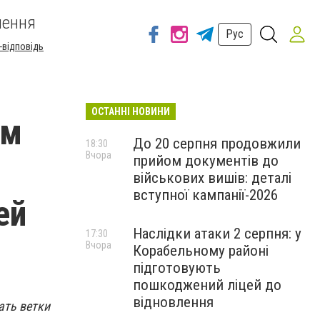
шення
Рус
-відповідь
ОСТАННІ НОВИНИ
ем
До 20 серпня продовжили
18:30
Вчора
прийом документів до
військових вишів: деталі
вступної кампанії-2026
ей
Наслідки атаки 2 серпня: у
17:30
Вчора
Корабельному районі
підготовують
пошкоджений ліцей до
відновлення
ать ветки