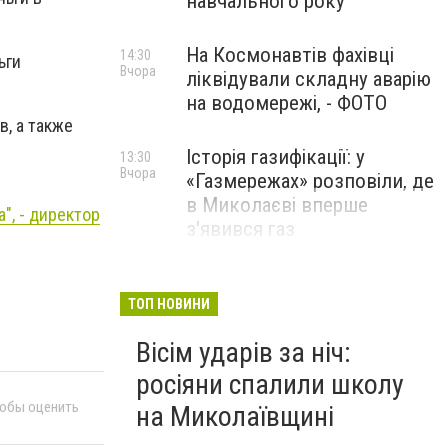
навчального року
На Космонавтів фахівці
14:30
ьги
Вчора
ліквідували складну аварію
на водомережі, - ФОТО
, а также
Історія газифікації: у
13:30
Вчора
«Газмережах» розповіли, де
в Миколаєві вперше
", - директор
з'явився газ
Літній відпочинок у
13:00
Вчора
Миколаєві 2026: шукаємо
ТОП НОВИНИ
нові враження та
Вісім ударів за ніч:
перезавантаження
росіяни спалили школу
ПАРТНЕРСЬКИЙ СПЕЦПРОЄКТ
тобы оценить
на Миколаївщині