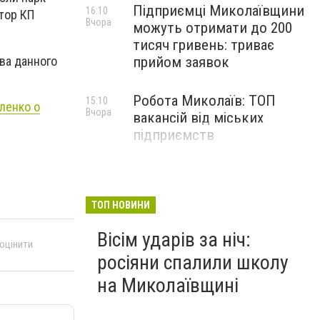
Підприємці Миколаївщини
16:10
тор КП
Вчора
можуть отримати до 200
тисяч гривень: триває
ва данного
прийом заявок
Робота Миколаїв: ТОП
15:10
ыленко о
Вчора
вакансій від міських
підприємств
ТОП НОВИНИ
Вісім ударів за ніч:
 оцінити
росіяни спалили школу
на Миколаївщині