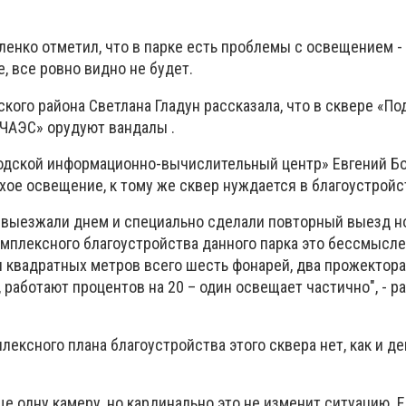
енко отметил, что в парке есть проблемы с освещением - 
е, все ровно видно не будет.
ского района Светлана Гладун рассказала, что в сквере «По
 ЧАЭС» орудуют вандалы .
родской информационно-вычислительный центр» Евгений Б
охое освещение, к тому же сквер нуждается в благоустройс
 выезжали днем и специально сделали повторный выезд н
комплексного благоустройства данного парка это бессмысле
чи квадратных метров всего шесть фонарей, два прожектор
 работают процентов на 20 – один освещает частично", - р
лексного плана благоустройства этого сквера нет, как и де
 одну камеру, но кардинально это не изменит ситуацию. Е