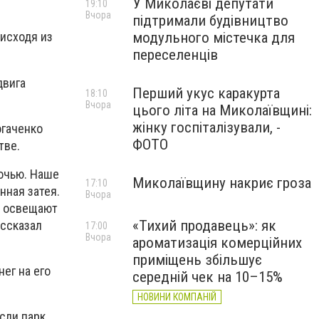
У Миколаєві депутати
19:10
Вчора
підтримали будівництво
модульного містечка для
исходя из
переселенців
двига
Перший укус каракурта
18:10
Вчора
цього літа на Миколаївщині:
жінку госпіталізували, -
огаченко
ФОТО
тве.
очью. Наше
Миколаївщину накриє гроза
17:10
нная затея.
Вчора
а освещают
«Тихий продавець»: як
ассказал
17:00
Вчора
ароматизація комерційних
приміщень збільшує
нег на его
середній чек на 10–15%
НОВИНИ КОМПАНІЙ
сли парк