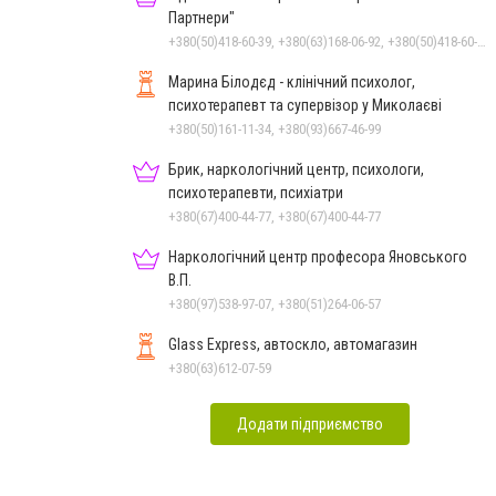
Партнери"
+380(50)418-60-39, +380(63)168-06-92, +380(50)418-60-39
Марина Білодєд - клінічний психолог,
психотерапевт та супервізор у Миколаєві
+380(50)161-11-34, +380(93)667-46-99
Брик, наркологічний центр, психологи,
психотерапевти, психіатри
+380(67)400-44-77, +380(67)400-44-77
Наркологічний центр професора Яновського
В.П.
+380(97)538-97-07, +380(51)264-06-57
Glass Express, автоскло, автомагазин
+380(63)612-07-59
Додати підприємство