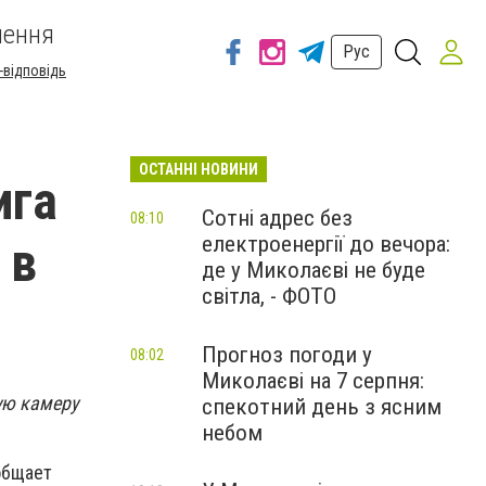
шення
Рус
-відповідь
ОСТАННІ НОВИНИ
ига
Сотні адрес без
08:10
електроенергії до вечора:
 в
де у Миколаєві не буде
світла, - ФОТО
Прогноз погоди у
08:02
Миколаєві на 7 серпня:
ую камеру
спекотний день з ясним
небом
общает