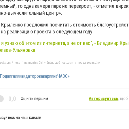
емный, то одна камера парк не перекроет, - отметил дирек
нно-вычислительный центр».
р Крыленко предложил посчитать стоимость благоустройст
 на реализацию проекта в следующем году.
 я узнаю об этом из интернета, а не от вас", - Владимир Кр
олаев-Ульяновка
бхідний текст і натисніть Ctrl + Enter, щоб повідомити про це редакцію
ПодвигаликвидаторовавариинаЧАЭС»
0,0
Оцініть першим
Авторизуйтесь
, щоб
исуйтесь на наші канали