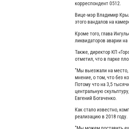
корреспондент 0512.
Вице-мэр Владимир Крыл
этого вандалов на камер
Кроме того, глава Ингуль
ликвидаторов аварии на
Также, директор КП «Го
отметил, что в парке пл
"Мы выезжали на место,
мнение, о том, что без 
Потому что на 3,5 тыся
центральную скульптуру,
Евгений Богаченко.
Как стало известно, комп
реализацию в 2018 году.
"Мы можем поставить еще