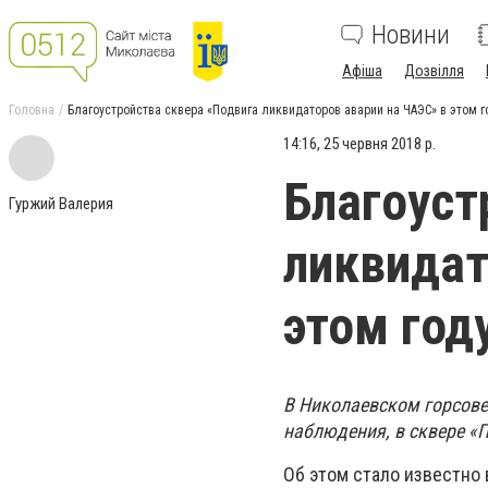
Новини
Афіша
Дозвілля
Головна
Благоустройства сквера «Подвига ликвидаторов аварии на ЧАЭС» в этом г
14:16, 25 червня 2018 р.
Благоуст
Гуржий Валерия
ликвидат
этом год
В Николаевском горсове
наблюдения, в сквере «
Об этом стало известно 