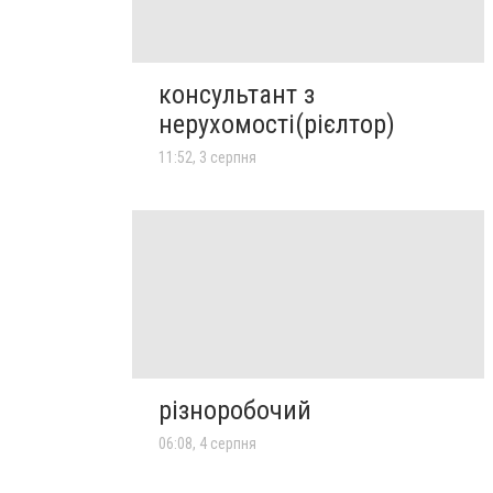
консультант з
нерухомості(рієлтор)
11:52, 3 серпня
різноробочий
06:08, 4 серпня