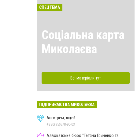
СПЕЦТЕМА
Соціальна карта
Миколаєва
Всі матеріали тут
ПІДПРИЄМСТВА МИКОЛАЄВА
Ангстрем, ліцей
+380(95)678-90-03
Адвокатське бюро "Тетяна Гриненко та