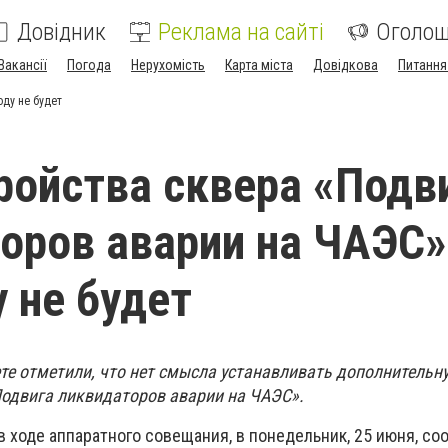
Довідник
Реклама на сайті
Оголо
Вакансії
Погода
Нерухомість
Карта міста
Довідкова
Питання
оду не будет
ройства сквера «Подв
оров аварии на ЧАЭС»
у не будет
те отметили, что нет смысла устанавливать дополнительн
Подвига ликвидаторов аварии на ЧАЭС».
в ходе аппаратного совещания, в понедельник, 25 июня, со