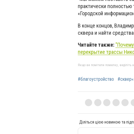
практически полностью т
«Городской информацио
В конце концов, Владим
сквера и найти средства
Читайте также:
"Почему
перекрытие трассы Ник
Якщо ви помітили помилку, виділіть нео
#благоустройство
#сквер«
Діліться цією новиною та підп