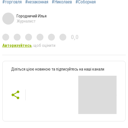
#торговля
#незаконная
#Николаев
#Соборная
Городничий Илья
Журналист
0,0
Авторизуйтесь
, щоб оцінити
Діліться цією новиною та підписуйтесь на наші канали