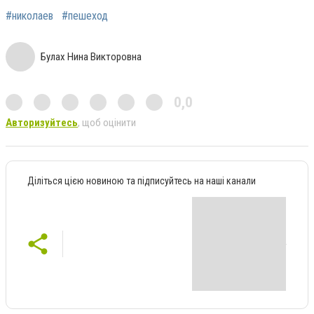
#николаев
#пешеход
Булах Нина Викторовна
0,0
Авторизуйтесь
, щоб оцінити
Діліться цією новиною та підписуйтесь на наші канали