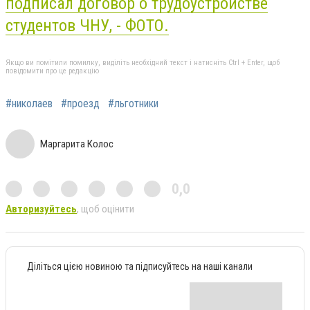
подписал договор о трудоустройстве
студентов ЧНУ, - ФОТО.
Якщо ви помітили помилку, виділіть необхідний текст і натисніть Ctrl + Enter, щоб
повідомити про це редакцію
#николаев
#проезд
#льготники
Маргарита Колос
0,0
Авторизуйтесь
, щоб оцінити
Діліться цією новиною та підписуйтесь на наші канали