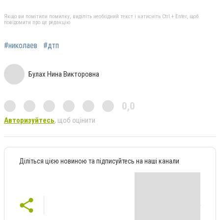
Якщо ви помітили помилку, виділіть необхідний текст і натисніть Ctrl + Enter, щоб
повідомити про це редакцію
#николаев
#дтп
Булах Нина Викторовна
0,0
Авторизуйтесь
, щоб оцінити
Діліться цією новиною та підписуйтесь на наші канали