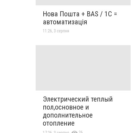
Нова Пошта + BAS / 1C =
автоматизація
11:26, 3 серпня
Электрический теплый
пол,основное и
дополнительное
отопление
26
17:26, 3 серпня