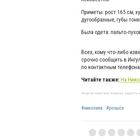
Приметы: рост 165 см, х
дугообразные, губы тонк
Была одета: пальто-пухо
Всех, кому что-либо из
срочно сообщить в Ингул
по контактным телефонам 
Читайте также:
На Нико
Якщо ви помітили помилку, виділіть нео
#николаев
#розыск