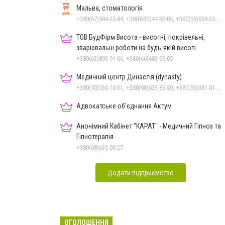
Мальва, стоматологія
+380(67)584-23-84, +38(0512)44-32-05, +380(99)538-33-25, +380(63)977-35-54
ТОВ БудФірм Висота - висотні, покрівельні,
зварювальні роботи на будь-якій висоті
+380(63)893-91-66, +380(66)483-65-05
Медичний центр Династія (dynasty)
+380(50)530-10-31, +380(98)633-86-59, +380(93)981-01-61
Адвокатське об'єднання Актум
Анонімний Кабінет "КАРАТ" - Медичний Гіпноз та
Гіпнотерапія
+380(68)633-00-27
Додати підприємство
ОГОЛОШЕННЯ