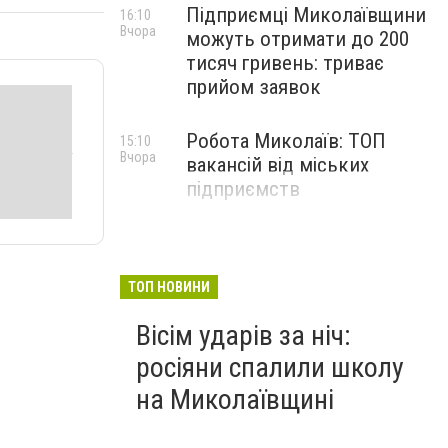
Підприємці Миколаївщини
16:10
Вчора
можуть отримати до 200
тисяч гривень: триває
прийом заявок
Робота Миколаїв: ТОП
15:10
Вчора
вакансій від міських
підприємств
ТОП НОВИНИ
Вісім ударів за ніч:
росіяни спалили школу
на Миколаївщині