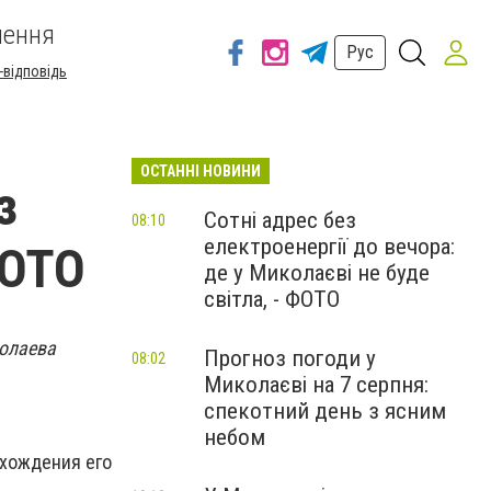
шення
Рус
-відповідь
ОСТАННІ НОВИНИ
з
Сотні адрес без
08:10
електроенергії до вечора:
ФОТО
де у Миколаєві не буде
світла, - ФОТО
колаева
Прогноз погоди у
08:02
Миколаєві на 7 серпня:
спекотний день з ясним
небом
ахождения его