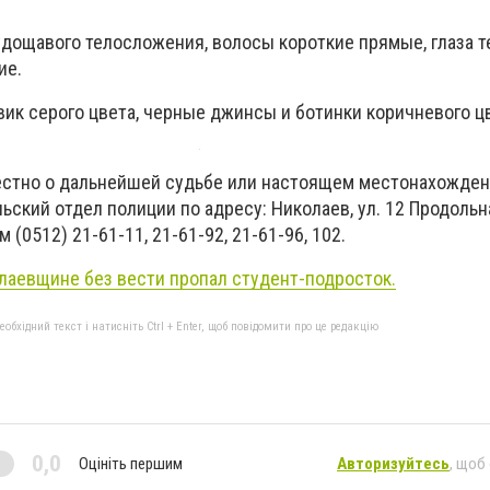
удощавого телосложения, волосы короткие прямые, глаза 
ие.
вик серого цвета, черные джинсы и ботинки коричневого ц
вестно о дальнейшей судьбе или настоящем местонахожде
ьский отдел полиции по адресу: Николаев, ул. 12 Продольна
(0512) 21-61-11, 21-61-92, 21-61-96, 102.
лаевщине без вести пропал студент-подросток.
бхідний текст і натисніть Ctrl + Enter, щоб повідомити про це редакцію
0,0
Оцініть першим
Авторизуйтесь
, щоб