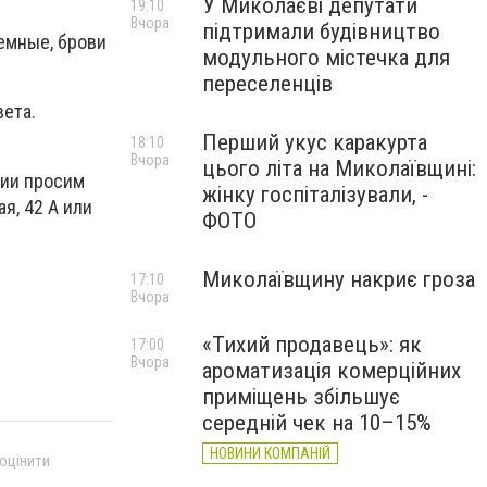
У Миколаєві депутати
19:10
Вчора
підтримали будівництво
темные, брови
модульного містечка для
переселенців
вета.
Перший укус каракурта
18:10
Вчора
цього літа на Миколаївщині:
нии просим
жінку госпіталізували, -
я, 42 А или
ФОТО
Миколаївщину накриє гроза
17:10
Вчора
«Тихий продавець»: як
17:00
Вчора
ароматизація комерційних
приміщень збільшує
середній чек на 10–15%
НОВИНИ КОМПАНІЙ
 оцінити