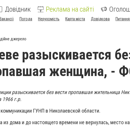
Довідник
Реклама на сайті
Оголо
Вакансії
Погода
Нерухомість
Карта міста
Довідкова
Питання
дійне джерело
еве разыскивается бе
опавшая женщина, - 
иции разыскивается без вести пропавшая жительница Ни
 1966 г.р.
 коммуникации ГУНП в Николаевской области.
а из дома и до настоящего времени не вернулась, место н