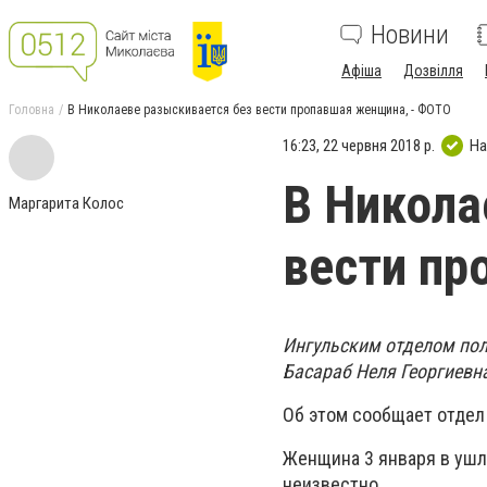
Новини
Афіша
Дозвілля
Головна
В Николаеве разыскивается без вести пропавшая женщина, - ФОТО
16:23, 22 червня 2018 р.
На
В Никола
Маргарита Колос
вести пр
Ингульским отделом пол
Басараб Неля Георгиевна
Об этом сообщает отдел
Женщина 3 января в ушл
неизвестно.