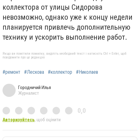
коллектора от улицы Сидорова
невозможно, однако уже к концу недели
планируется привлечь дополнительную
технику и ускорить выполнение работ.
Якщо ви помітили помилку, виділіть необхідний текст і натисніть Ctrl + Enter, щоб
повідомити про це редакцію
#ремонт
#Лескова
#коллектор
#Николаев
Городничий Илья
Журналист
0,0
Авторизуйтесь
, щоб оцінити