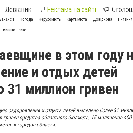
Довідник
Реклама на сайті
Оголо
Вакансії
Погода
Нерухомість
Карта міста
Довідкова
Питання
31 миллион гривен
аевщине в этом году 
ение и отдых детей
 31 миллион гривен
цию оздоровления и отдыха детей выделено более 31 милл
в гривен средства областного бюджета, 15 миллионов 400
етов и городов области.