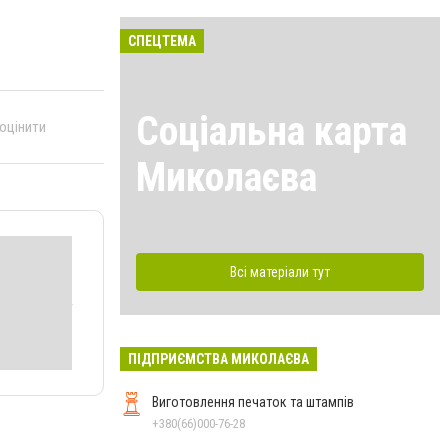
СПЕЦТЕМА
Соціальна карта
 оцінити
Миколаєва
Всі матеріали тут
ПІДПРИЄМСТВА МИКОЛАЄВА
Виготовлення печаток та штампів
+380(66)000-76-28