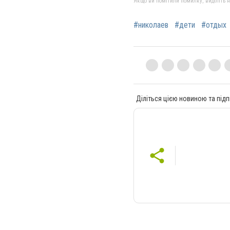
Якщо ви помітили помилку, виділіть нео
#николаев
#дети
#отдых
Діліться цією новиною та підп