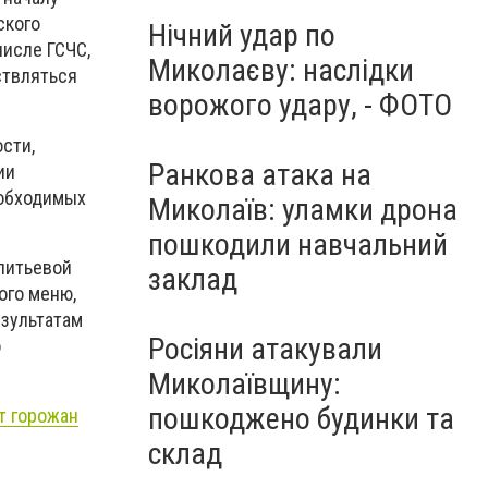
ского
Нічний удар по
числе ГСЧС,
Миколаєву: наслідки
ствляться
ворожого удару, - ФОТО
сти,
Ранкова атака на
ии
еобходимых
Миколаїв: уламки дрона
пошкодили навчальний
питьевой
заклад
ого меню,
езультатам
Росіяни атакували
о
Миколаївщину:
пошкоджено будинки та
т горожан
склад