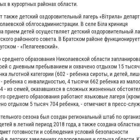
ых в курортных районах области.
т также детский оздоровительный лагерь «Вітрила» депар
колаевской облгосадминистрации. В селе Біла криниця
на прием детей осуществляет детский оздоровительный ла
ского районного совета. В Братском районе функционирует
угском - «Пелагеевский».
 среднего образования Николаевской области запланиров
рей с дневным пребыванием и охвачено отдыхом 15 тысяч 
нка льготной категории (602 - ребенка сироты, и детей, ли
 - ребенка с инвалидностью, 4 тысячи 662 ребенка из мал
4 - из семей, оказавшихся в сложных жизненных обстоятел
го среднего образования работают языковые лагеря (кром
ено отдыхом 5 тысяч 704 ребенка, - отмечают в пресс-служ
тельного сезона был создан региональный штаб по органи
етей в летний период 2018 года, а также создана областн
дмет готовности и соблюдения условий безопасности
й в детских заведениях оздоровления и отдыха области. К