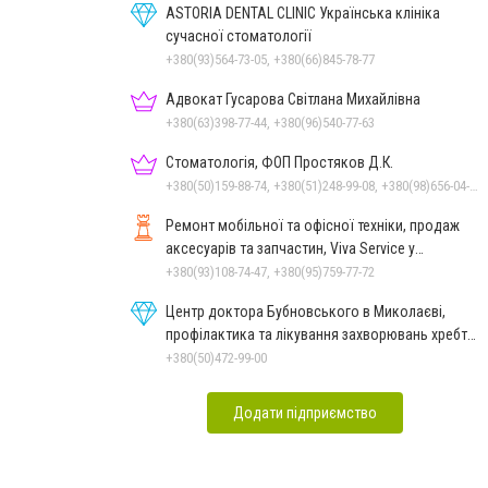
ASTORIA DENTAL CLINIC Українська клініка
сучасної стоматології
+380(93)564-73-05, +380(66)845-78-77
Адвокат Гусарова Світлана Михайлівна
+380(63)398-77-44, +380(96)540-77-63
Стоматологія, ФОП Простяков Д.К.
+380(50)159-88-74, +380(51)248-99-08, +380(98)656-04-14, +380(95)939-60-53
Ремонт мобільної та офісної техніки, продаж
аксесуарів та запчастин, Viva Service у
Миколаєві
+380(93)108-74-47, +380(95)759-77-72
Центр доктора Бубновського в Миколаєві,
профілактика та лікування захворювань хребта
і суглобів
+380(50)472-99-00
Додати підприємство