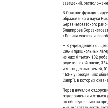
заведений, расположенн
В Очакове функционируе
образования и науки Ни
Березнеговатского райо
Башкирова Березнеговат
«Лесная сказка» и Новоб
— В учреждениях общего
286-и пришкольных лаге
из них: 6 тысяч 102 ребе
родительской опеки, 324
и многодетных семей, 51
163-х учреждениях обще
Camp"), в которых охвач
Перед началом оздорови
оздоровления и отдыха д
по обследованию на пре
жизнедеятельности дете