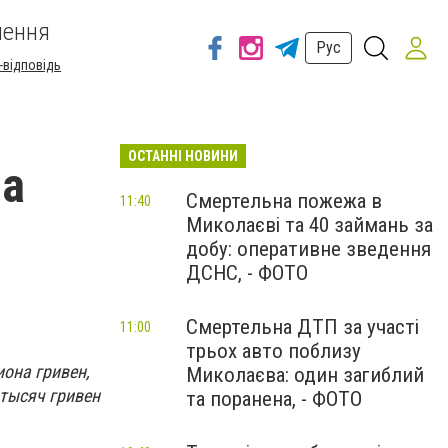
шення
Рус
-відповідь
ОСТАННІ НОВИНИ
на
Смертельна пожежа в
11:40
Миколаєві та 40 займань за
добу: оперативне зведення
ДСНС, - ФОТО
Смертельна ДТП за участі
11:00
трьох авто поблизу
иона гривен,
Миколаєва: один загиблий
 тысяч гривен
та поранена, - ФОТО