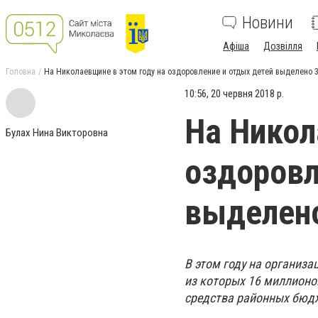
Новини
Афіша
Дозвілля
Головна
На Николаевщине в этом году на оздоровление и отдых детей выделено 
10:56, 20 червня 2018 р.
На Никол
Булах Нина Викторовна
оздоровл
выделено
В этом году на организа
из которых 16 миллионо
средства районных бюдж