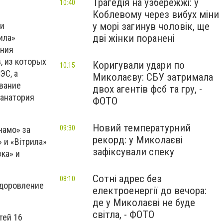
Трагедія на узбережжі: у
10:40
Коблевому через вибух міни
у морі загинув чоловік, ще
ки
дві жінки поранені
ила»
ения
, из которых
Коригували удари по
10:15
ЭС, а
Миколаєву: СБУ затримала
вание
двох агентів фсб та гру, -
санатория
ФОТО
Новий температурний
09:30
намо» за
рекорд: у Миколаєві
 и «Вітрила»
зафіксували спеку
ка» и
Сотні адрес без
08:10
здоровление
електроенергії до вечора:
де у Миколаєві не буде
світла, - ФОТО
тей 16