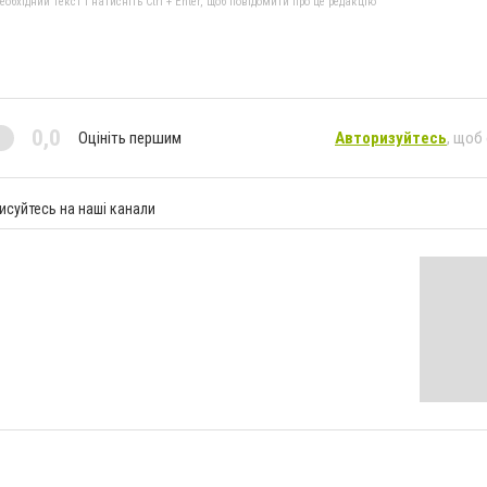
бхідний текст і натисніть Ctrl + Enter, щоб повідомити про це редакцію
0,0
Оцініть першим
Авторизуйтесь
, щоб
исуйтесь на наші канали