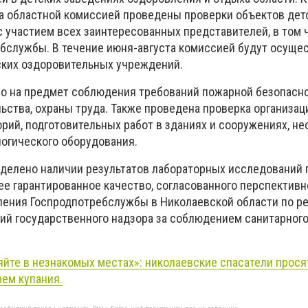
а областной комиссией проведены проверки объектов дет
 участием всех заинтересованных представителей, в том 
ебслужбы. В течение июня-августа комиссией будут осуще
ских оздоровительных учреждений.
о на предмет соблюдения требований пожарной безопасно
ьства, охраны труда. Также проведена проверка организац
орий, подготовительных работ в зданиях и сооружениях, н
логического оборудования.
делено наличии результатов лабораторных исследований 
е гарантированное качество, согласованного перспективн
ления Госпродпотребслужбы в Николаевской области по р
й государственного надзора за соблюдением санитарног
яйте в незнакомых местах»: николаевские спасатели прося
ем купания.