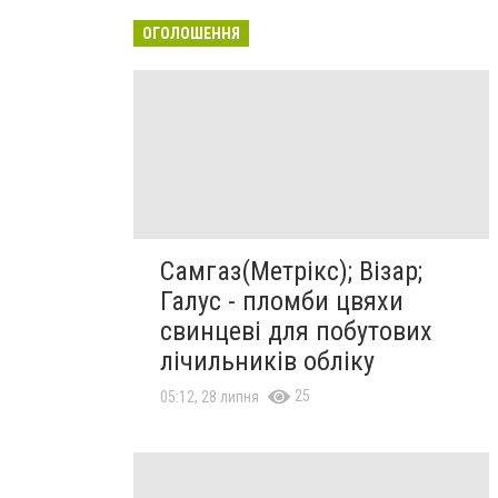
ОГОЛОШЕННЯ
Самгаз(Метрікс); Візар;
Галус - пломби цвяхи
свинцеві для побутових
лічильників обліку
25
05:12, 28 липня