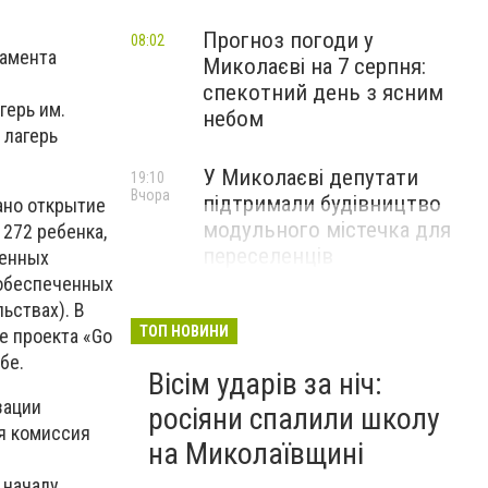
Прогноз погоди у
08:02
тамента
Миколаєві на 7 серпня:
спекотний день з ясним
герь им.
небом
 лагерь
У Миколаєві депутати
19:10
Вчора
підтримали будівництво
ано открытие
модульного містечка для
272 ребенка,
переселенців
шенных
ообеспеченных
ьствах). В
ТОП НОВИНИ
е проекта «Go
бе.
Вісім ударів за ніч:
зации
росіяни спалили школу
ая комиссия
на Миколаївщині
 началу