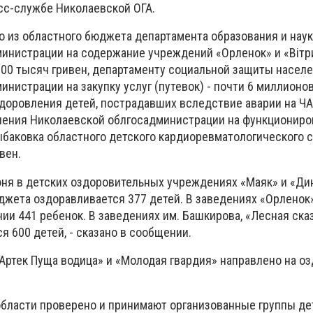
сс-службе Николаевской ОГА.
о из областного бюджета департамента образования и нау
инистрации на содержание учреждений «Орленок» и «Вітр
00 тысяч гривен, департаменту социальной защиты насел
нистрации на закупку услуг (путевок) - почти 6 миллионов
здоровления детей, пострадавших вследствие аварии на ЧА
нения Николаевской облгосадминистрации на функциониро
ыбаковка областного детского кардиоревматологического 
вен.
юня в детских оздоровительных учреждениях «Маяк» и «Ди
джета оздоравливается 377 детей. В заведениях «Орленок»
ии 441 ребенок. В заведениях им. Башкирова, «Лесная сказ
я 600 детей, - сказано в сообщении.
«Артек Пуща водица» и «Молодая гвардия» направлено на о
области проверено и принимают организованные группы де