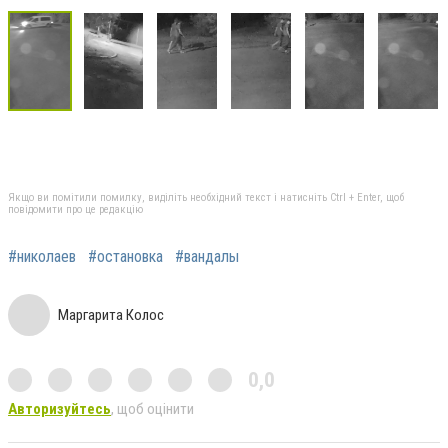
Якщо ви помітили помилку, виділіть необхідний текст і натисніть Ctrl + Enter, щоб
повідомити про це редакцію
#николаев
#остановка
#вандалы
Маргарита Колос
0,0
Авторизуйтесь
, щоб оцінити