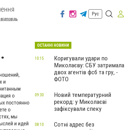
шення
Рус
-відповідь
ОСТАННІ НОВИНИ
.
Коригували удари по
10:15
Миколаєву: СБУ затримала
двох агентів фсб та гру, -
тношений,
ФОТО
х и
очитанным
Новий температурний
мация о
09:30
рекорд: у Миколаєві
ных постоянно
зафіксували спеку
ете о
стях, мы
ыслей и идей
Сотні адрес без
08:10