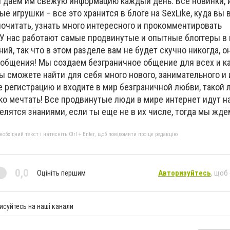
мы даем им свежую информацию каждый день. Все новинки,
ые игрушки – все это хранится в блоге на SexLike, куда вы 
очитать, узнать много интересного и прокомментировать
У нас работают самые продвинутые и опытные блоггеры в
ий, так что в этом разделе вам не будет скучно никогда, 
общения! Мы создаем безграничное общение для всех и к
ы сможете найти для себя много нового, занимательного и 
е регистрацию и входите в мир безграничной любви, такой 
ко мечтать! Все продвинутые люди в мире интернет идут н
елятся знаниями, если ты еще не в их числе, тогда мы жде
бхідний текст і натисніть Ctrl + Enter, щоб повідомити про це редакцію
0,0
Оцініть першим
Авторизуйтесь
, щоб
исуйтесь на наші канали