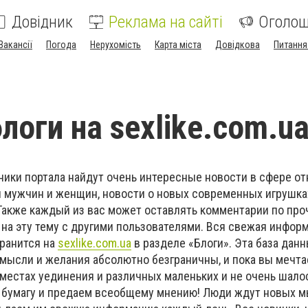
Довідник
Реклама на сайті
Оголо
Вакансії
Погода
Нерухомість
Карта міста
Довідкова
Питання
логи на sexlike.com.ua
тники портала найдут очень интересные новости в сфере о
я мужчин и женщин, новости о новых современных игрушка
 Также каждый из вас может оставлять комментарии по пр
 на эту тему с другими пользователями. Вся свежая инфор
хранится на
sexlike.com.ua
в разделе «Блоги». Эта база дан
 мысли и желания абсолютно безграничны, и пока вы мечта
местах уединения и различных маленьких и не очень шало
 бумагу и предаем всеобщему мнению! Люди ждут новых м