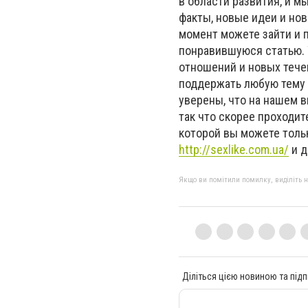
в области развития, и 
факты, новые идеи и нов
момент можете зайти и п
понравившуюся статью. 
отношений и новых течен
поддержать любую тему 
уверены, что на нашем в
так что скорее проходит
которой вы можете толь
http://sexlike.com.ua/
и д
Якщо ви помітили помилку, виділіть нео
Діліться цією новиною та підп