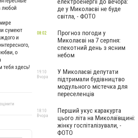
 интересные
електроенергії до вечора:
в любой
де у Миколаєві не буде
світла, - ФОТО
 мире
они сумеют
Прогноз погоди у
08:02
аждого и
Миколаєві на 7 серпня:
интересного,
спекотний день з ясним
любви, о
небом
а
м тебя здесь!
У Миколаєві депутати
19:10
Вчора
підтримали будівництво
модульного містечка для
переселенців
 оцінити
Перший укус каракурта
18:10
Вчора
цього літа на Миколаївщині:
жінку госпіталізували, -
ФОТО