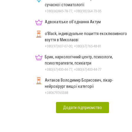
сучасної стоматології
+380(66)845-78-77, +380(93)564-73-05
Адвокатське об'єднання Актум
o'Black, індивідуальне пошиття ексклюзивного
взуття в Миколаєві
+380(97)607-07-00, +380(67)765-48-81
Брик, наркологічний центр, психологи,
психотерапевти, психіатри
+380(67)400-44-77, +380(67)400-44-77
Антаков Володимир Борисович, лікар-
нейрохірург вищої категорії
+380679765388
Додати підприємство