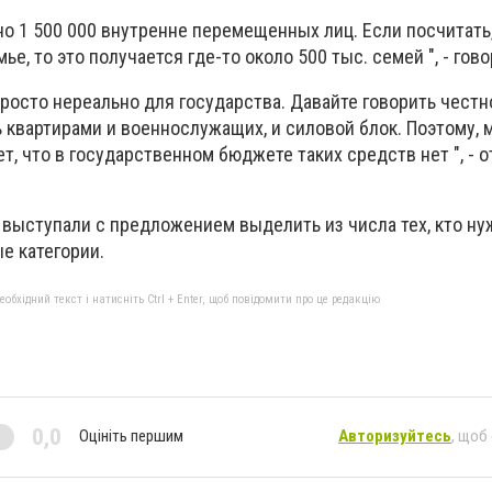
о 1 500 000 внутренне перемещенных лиц. Если посчитать,
ье, то это получается где-то около 500 тыс. семей ", - гово
 просто нереально для государства. Давайте говорить честно
 квартирами и военнослужащих, и силовой блок. Поэтому, 
, что в государственном бюджете таких средств нет ", - 
 выступали с предложением выделить из числа тех, кто н
е категории.
бхідний текст і натисніть Ctrl + Enter, щоб повідомити про це редакцію
0,0
Оцініть першим
Авторизуйтесь
, щоб