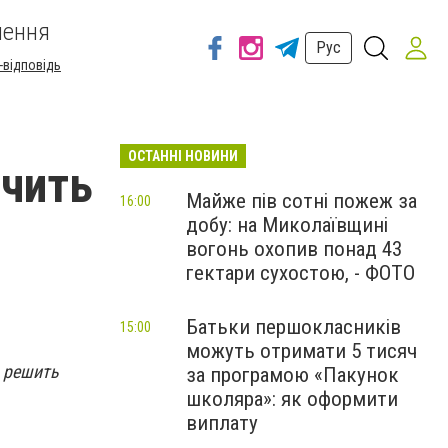
шення
Рус
-відповідь
ОСТАННІ НОВИНИ
ечить
Майже пів сотні пожеж за
16:00
добу: на Миколаївщині
вогонь охопив понад 43
гектари сухостою, - ФОТО
Батьки першокласників
15:00
можуть отримати 5 тисяч
а решить
за програмою «Пакунок
школяра»: як оформити
виплату