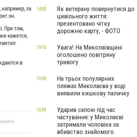
Як ветерану повернутися до
 например, за
14:00
цивільного життя:
рит он.
презентовано чітку
. При том,
дорожню карту, - ФОТО
мне кажется,
отметил
Увага! На Миколаївщині
13:10
оголошено повітряну
тривогу
уждаются в
На трьох популярних
13:00
пляжах Миколаєва у воді
виявили кишкову паличку
Ударив сапою під час
12:00
частування: у Миколаєві
 оцінити
затримали чоловіка за
вбивство знайомого