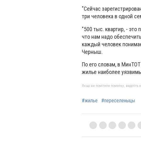
"Сейчас зарегистрирован
три человека в одной сем
"500 тыс. квартир, - это
что нам надо обеспечить
каждый человек понимает
Черныш.
По его словам, в МинТОТ
жилье наиболее уязвимы
Якщо ви помітили помилку, виділіть нео
#жилье
#переселеныцы