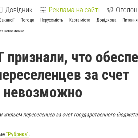
Довідник
Реклама на сайті
Оголо
Вакансії
Погода
Нерухомість
Карта міста
Довідкова
Питання
ета невозможно
 признали, что обесп
ереселенцев за счет
 невозможно
м жильем переселенцев за счет государственного бюджет
ие
"Рубрика"
.