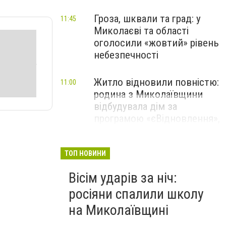
Гроза, шквали та град: у
11:45
Миколаєві та області
оголосили «жовтий» рівень
небезпечності
Житло відновили повністю:
11:00
родина з Миколаївщини
відбудувала дім за
програмою «єВідновлення»,
- ФОТО
ТОП НОВИНИ
Вісім ударів за ніч:
росіяни спалили школу
на Миколаївщині