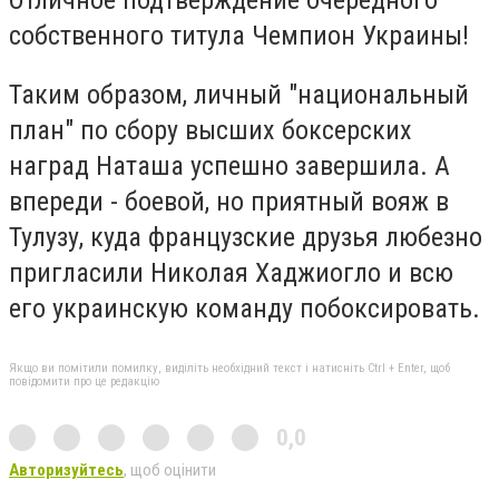
собственного титула Чемпион Украины!
Таким образом, личный "национальный
план" по сбору высших боксерских
наград Наташа успешно завершила. А
впереди - боевой, но приятный вояж в
Тулузу, куда французские друзья любезно
пригласили Николая Хаджиогло и всю
его украинскую команду побоксировать.
Якщо ви помітили помилку, виділіть необхідний текст і натисніть Ctrl + Enter, щоб
повідомити про це редакцію
0,0
Авторизуйтесь
, щоб оцінити