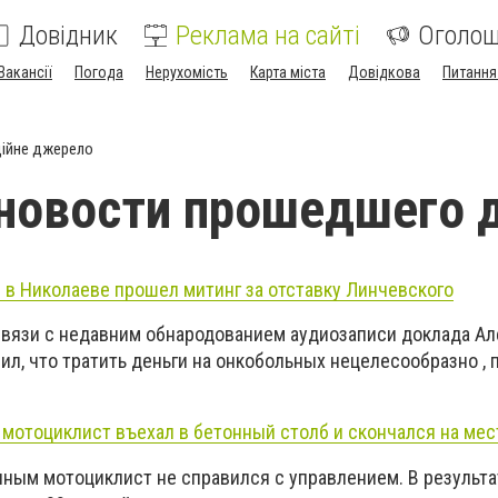
Довідник
Реклама на сайті
Оголо
Вакансії
Погода
Нерухомість
Карта міста
Довідкова
Питання
ійне джерело
новости прошедшего 
": в Николаеве прошел митинг за отставку Линчевского
связи с недавним обнародованием аудиозаписи доклада А
вил, что тратить деньги на онкобольных нецелесообразно , 
 мотоциклист въехал в бетонный столб и скончался на мес
ным мотоциклист не справился с управлением. В результа