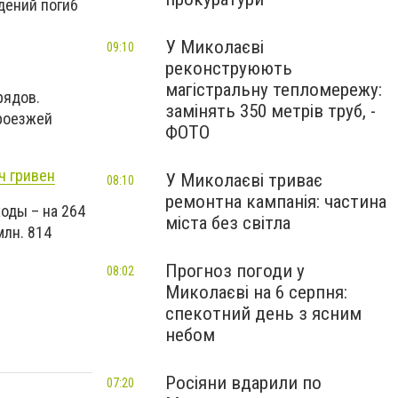
дений погиб
У Миколаєві
09:10
реконструюють
магістральну тепломережу:
рядов.
замінять 350 метрів труб, -
проезжей
ФОТО
ч гривен
У Миколаєві триває
08:10
ремонтна кампанія: частина
оды – на 264
міста без світла
млн. 814
Прогноз погоди у
08:02
Миколаєві на 6 серпня:
спекотний день з ясним
небом
Росіяни вдарили по
07:20