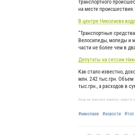
транспортного происшес
на месте происшествия.
В центре Николаева вод
"Транспортные средства 
Велосипеды, мопеды и м
части не более чем в два
Депутаты на сессии Ник
Как стало известно, дох
млн. 242 тыс.грн. Объем
тыс.грн., а расходов в су
Якщо ви помітили помилку, виділіть нео
#николаев
#новости
#топ