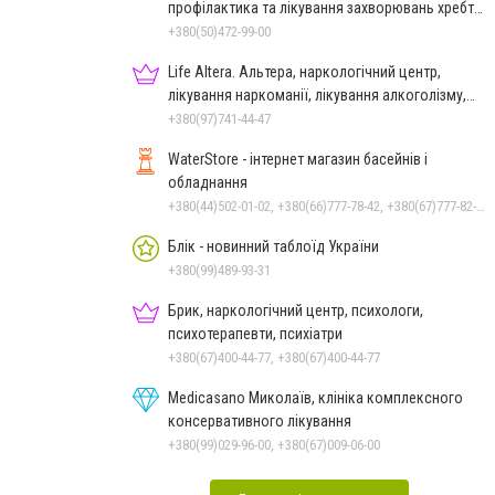
профілактика та лікування захворювань хребта
і суглобів
+380(50)472-99-00
Life Altera. Альтера, наркологічний центр,
лікування наркоманії, лікування алкоголізму,
зняття ломки
+380(97)741-44-47
WaterStore - інтернет магазин басейнів і
обладнання
+380(44)502-01-02, +380(66)777-78-42, +380(67)777-82-19, +380(67)890-80-80, +380(73)890-80-80, +380(44)502-01-03
Блік - новинний таблоїд України
+380(99)489-93-31
Брик, наркологічний центр, психологи,
психотерапевти, психіатри
+380(67)400-44-77, +380(67)400-44-77
Medicasano Миколаїв, клініка комплексного
консервативного лікування
+380(99)029-96-00, +380(67)009-06-00