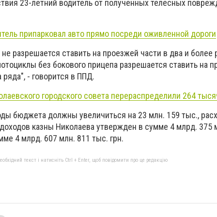
твия 23-летний водитель от полученных телесных повреж
итель припарковал авто прямо посреди оживленной дороги
не разрешается ставить на проезжей части в два и более 
отоциклы без бокового прицепа разрешается ставить на 
 ряда", - говорится в ППД.
олаевского городского совета перераспределили 264 тыся
оды бюджета должны увеличиться на 23 млн. 159 тыс., расх
 доходов казны Николаева утвержден в сумме 4 млрд. 375 
мме 4 млрд. 607 млн. 811 тыс. грн.
бхідний текст і натисніть Ctrl + Enter, щоб повідомити про це редакцію