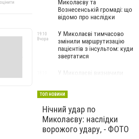
Миколаєву та
 оцінити
Вознесенській громаді: що
відомо про наслідки
У Миколаєві тимчасово
19:10
Вчора
змінили маршрутизацію
пацієнтів з інсультом: куди
звертатися
У Миколаєві визначили
18:10
Вчора
підрядників для
встановлення сонячних
електростанцій на об'єктах
ТОП НОВИНИ
теплопостачання
Нічний удар по
Миколаєву: наслідки
ворожого удару, - ФОТО