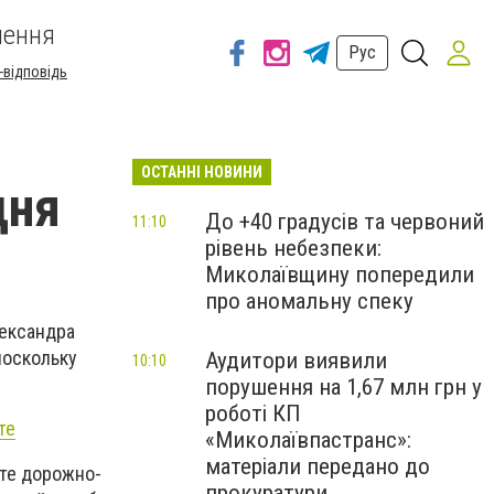
шення
Рус
-відповідь
ОСТАННІ НОВИНИ
дня
До +40 градусів та червоний
11:10
рівень небезпеки:
Миколаївщину попередили
про аномальну спеку
лександра
поскольку
Аудитори виявили
10:10
порушення на 1,67 млн грн у
роботі КП
те
«Миколаївпастранс»:
матеріали передано до
те дорожно-
прокуратури